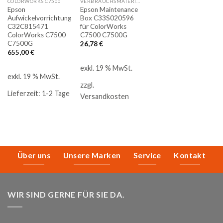
COLORWORKS C7500
VERBRAUCHSMATERIAL - C7500
Epson
Epson Maintenance
Aufwickelvorrichtung
Box C33S020596
C32C815471
für ColorWorks
ColorWorks C7500
C7500 C7500G
C7500G
26,78
€
655,00
€
exkl. 19 % MwSt.
exkl. 19 % MwSt.
zzgl.
Lieferzeit:
1-2 Tage
Versandkosten
Über uns
Unsere Marken
Service
Kontakt
WIR SIND GERNE FÜR SIE DA.