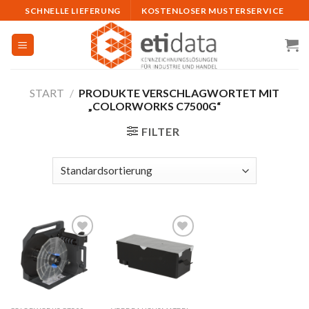
Skip
SCHNELLE LIEFERUNG
KOSTENLOSER MUSTERSERVICE
to
content
START
/
PRODUKTE VERSCHLAGWORTET MIT
„COLORWORKS C7500G“
FILTER
Auf
Auf
die
die
Merkliste
Merkliste