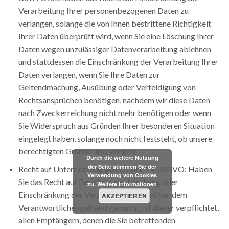
Verarbeitung Ihrer personenbezogenen Daten zu
verlangen, solange die von Ihnen bestrittene Richtigkeit
Ihrer Daten überprüft wird, wenn Sie eine Löschung Ihrer
Daten wegen unzulässiger Datenverarbeitung ablehnen
und stattdessen die Einschränkung der Verarbeitung Ihrer
Daten verlangen, wenn Sie Ihre Daten zur
Geltendmachung, Ausübung oder Verteidigung von
Rechtsansprüchen benötigen, nachdem wir diese Daten
nach Zweckerreichung nicht mehr benötigen oder wenn
Sie Widerspruch aus Gründen Ihrer besonderen Situation
eingelegt haben, solange noch nicht feststeht, ob unsere
berechtigten Gründe überwiegen;
Durch die weitere Nutzung
der Seite stimmen Sie der
Recht auf Unterrichtung gemäß Art. 19 DSGVO: Haben
Verwendung von Cookies
Sie das Recht auf Berichtigung, Löschung oder
zu.
Weitere Informationen
Einschränkung der Verarbeitung gegenüber dem
AKZEPTIEREN
Verantwortlichen geltend gemacht, ist dieser verpflichtet,
allen Empfängern, denen die Sie betreffenden