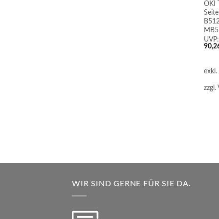
OKI 
Seite
B512
MB56
UVP:
90,2
exkl
zzgl.
WIR SIND GERNE FÜR SIE DA.