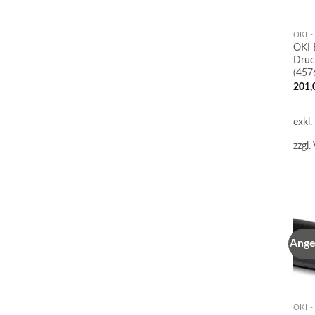
OKI 
OKI 
Druc
(457
201,
exkl
zzgl.
Ange
OKI 