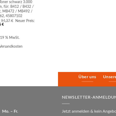
Toner schwarz 3.000
n, für: B412 / B432 /
, MB472 / MB492 /
2, 45807102
Ursprünglicher
94,37
€
Neuer Preis:
Aktueller
Preis
6
€
Preis
war:
ist:
94,37 €
90,26 €.
. 19 % MwSt.
Versandkosten
Über uns
Unser
NEWSLETTER-ANMELDU
Mo. – Fr.
Jetzt anmelden & kein Angebo