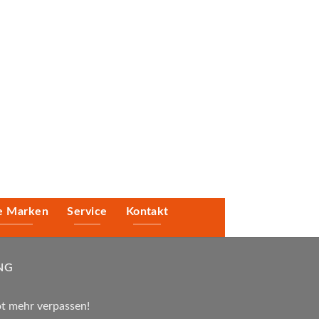
e Marken
Service
Kontakt
NG
t mehr verpassen!