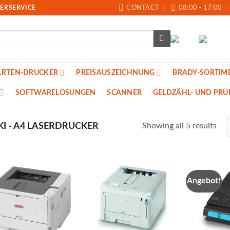
ERSERVICE
CONTACT
08:00 - 17:00
ARTEN-DRUCKER
PREISAUSZEICHNUNG
BRADY-SORTIM
SOFTWARELÖSUNGEN
SCANNER
GELDZÄHL- UND PRU
I - A4 LASERDRUCKER
Showing all 5 results
Angebot!
Auf die
Auf die
Merkliste
Merkliste