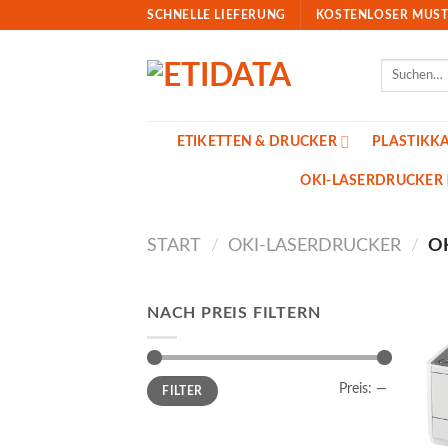
Skip
SCHNELLE LIEFERUNG
KOSTENLOSER MUST
to
content
Suchen
nach:
ETIKETTEN & DRUCKER
PLASTIKK
OKI-LASERDRUCKER
START
/
OKI-LASERDRUCKER
/
OK
NACH PREIS FILTERN
Min.
Max.
Preis:
—
FILTER
Preis
Preis