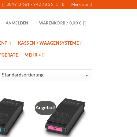
0049 (0)661 - 942 78 56
Merkliste
ANMELDEN
WARENKORB /
0,00
€
ENT
KASSEN / WAAGENSYSTEME
̈FGERÄTE
MEHR +
Angebot!
Auf die
Auf die
Merkliste
Merkliste