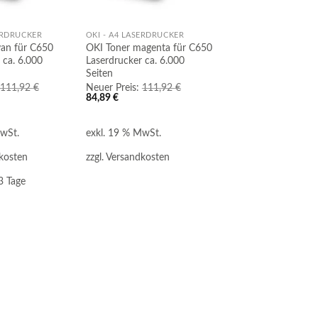
ERDRUCKER
OKI - A4 LASERDRUCKER
yan für C650
OKI Toner magenta für C650
 ca. 6.000
Laserdrucker ca. 6.000
Seiten
111,92
€
Neuer Preis:
111,92
€
er
ller
Ursprünglicher
Aktueller
84,89
€
Preis
Preis
war:
ist:
 €.
111,92 €
84,89 €.
MwSt.
exkl. 19 % MwSt.
kosten
zzgl.
Versandkosten
3 Tage