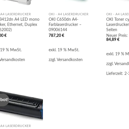
- A4 LASERDRUCKER
OKI - A4 LASERDRUCKER
OKI - A4 LAS
B412dn A4 LED mono
OKI C650dn A4-
OKI Toner c
ker, Ethernet, Duplex
Farblaserdrucker –
Laserdrucker
62002)
09006144
Seiten
00
€
787,20
€
Neuer Preis:
Ursprünglich
Aktue
84,89
€
Preis
Preis
war:
ist:
. 19 % MwSt.
exkl. 19 % MwSt.
111,92 €
84,89
exkl. 19 % 
Versandkosten
zzgl.
Versandkosten
zzgl.
Versand
Lieferzeit:
2-
bot!
Auf die
Merkliste
- A4 LASERDRUCKER