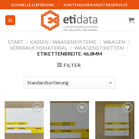
Skip
SCHNELLE LIEFERUNG
KOSTENLOSER MUSTERSERVICE
to
content
START
/
KASSEN / WAAGENSYSTEME
/
WAAGEN
/
VERBRAUCHSMATERIAL
/
WAAGENETIKETTEN
/
ETIKETTENBREITE: 46,8MM
FILTER
Auf
Auf
Auf
die
die
die
Merkliste
Merkliste
Merkliste