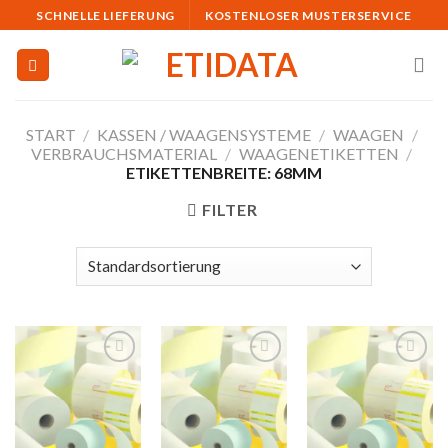
Skip
SCHNELLE LIEFERUNG
KOSTENLOSER MUSTERSERVICE
to
content
START
/
KASSEN / WAAGENSYSTEME
/
WAAGEN
/
VERBRAUCHSMATERIAL
/
WAAGENETIKETTEN
/
ETIKETTENBREITE: 68MM
FILTER
Auf
Auf
Auf
die
die
die
Merkliste
Merkliste
Merkliste