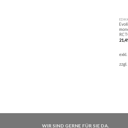
EDIK
Evol
mon
RCT0
21,4
exkl
zzgl.
WIR SIND GERNE FÜR SIE DA.