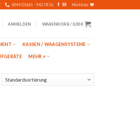
0049 (0)661 - 942 78 56
Merkliste
WARENKORB /
0,00
€
ANMELDEN
MENT
KASSEN / WAAGENSYSTEME
̈FGERÄTE
MEHR +