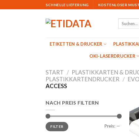
Skip
SCHNELLE LIEFERUNG
KOSTENLOSER MUS
to
content
Suchen
nach:
ETIKETTEN & DRUCKER
PLASTIKK
OKI-LASERDRUCKER
START
/
PLASTIKKARTEN & DRU
PLASTIKKARTENDRUCKER
/
EVO
ACCESS
NACH PREIS FILTERN
Min.
Max.
Preis:
—
FILTER
Preis
Preis