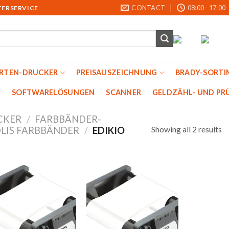
CONTACT
08:00 - 17:00
TERSERVICE
ARTEN-DRUCKER
PREISAUSZEICHNUNG
BRADY-SORTI
SOFTWARELÖSUNGEN
SCANNER
GELDZÄHL- UND PRU
CKER
/
FARBBÄNDER-
Showing all 2 results
LIS FARBBÄNDER
/
EDIKIO
Auf
Auf
die
die
Merkliste
Merkliste