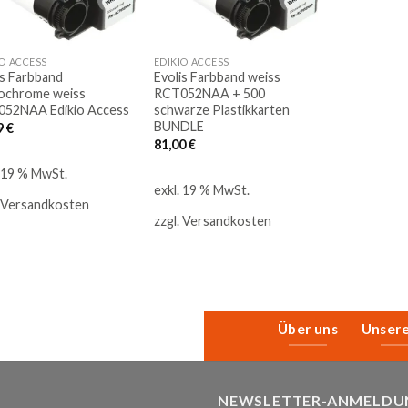
IO ACCESS
EDIKIO ACCESS
is Farbband
Evolis Farbband weiss
ochrome weiss
RCT052NAA + 500
52NAA Edikio Access
schwarze Plastikkarten
BUNDLE
9
€
81,00
€
. 19 % MwSt.
exkl. 19 % MwSt.
Versandkosten
zzgl.
Versandkosten
Über uns
Unser
NEWSLETTER-ANMELDU