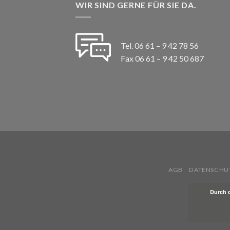
WIR SIND GERNE FÜR SIE DA.
Tel. 06 61 – 9 42 78 56
Fax 06 61 – 9 42 50 687
AGB
DATENSCHU
Durch 