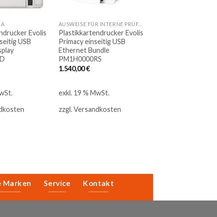
IA
AUSWEISE FÜR INTERNE PRÜFUNGEN
ndrucker Evolis
Plastikkartendrucker Evolis
seitig USB
Primacy einseitig USB
splay
Ethernet Bundle
BD
PM1H0000RS
1.540,00
€
wSt.
exkl. 19 % MwSt.
dkosten
zzgl.
Versandkosten
e Marken
Service
Kontakt