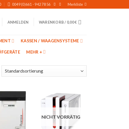
0
0049 (0)661 - 942 78 56
Merkliste
WARENKORB /
0,00
€
ANMELDEN
MENT
KASSEN / WAAGENSYSTEME
̈FGERÄTE
MEHR +
Auf
Auf
die
die
NICHT VORRÄTIG
Merkliste
Merkliste