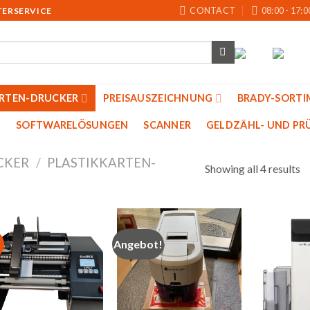
CONTACT
08:00 - 17:0
TERSERVICE
ARTEN-DRUCKER
PREISAUSZEICHNUNG
BRADY-SORTI
SOFTWARELÖSUNGEN
SCANNER
GELDZÄHL- UND PRU
CKER
/
PLASTIKKARTEN-
Showing all 4 results
Angebot!
Auf
Auf
die
die
Merkliste
Merkliste