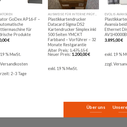
KATOREN
AUSWEISE FÜR INTERNE PRÜFUNGEN
EVOLIS AVANS
kator GoDex AP16-F –
Plastikkartendrucker
Plastikkarte
automatische
Datacard Sigma DS2
Avansia beid
ettiermaschine für
Kartendrucker Simplex inkl
Ethernet Di
ndrische Produkte
500 Seiten YMCKT
AV1H0000
Farbband – Vorführer – 32
0,00
€
3.895,00
€
Monate Restgarantie
Ursprünglicher
Alter Preis:
1.475,15
€
Preis
Aktueller
Neuer Preis:
1.200,00
€
. 19 % MwSt.
exkl. 19 % M
war:
Preis
1.475,15 €
ist:
Versandkosten
zzgl.
Versan
1.200,00 €.
exkl. 19 % MwSt.
erzeit:
2-3 Tage
Über uns
Unser