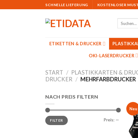
Skip
SCHNELLE LIEFERUNG
KOSTENLOSER MUS
to
content
Suchen
nach:
ETIKETTEN & DRUCKER
PLASTIKK
OKI-LASERDRUCKER
START
/
PLASTIKKARTEN & DRU
DRUCKER
/
MEHRFARBDRUCKER
NACH PREIS FILTERN
Neu
Min.
Max.
Preis:
—
FILTER
Preis
Preis