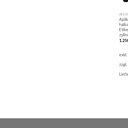
APLI
Apli
halb
Etik
zyli
1.25
exkl
zzgl.
Lief