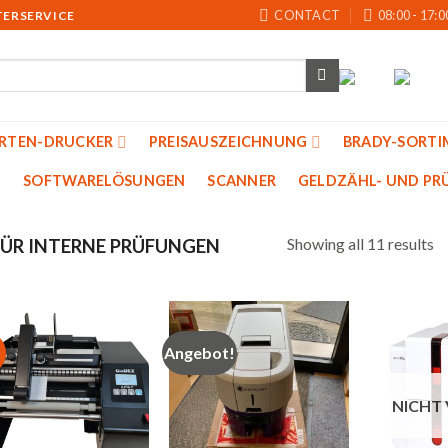
CONTACT
08:00 - 17:0
TERSERVICE
ARTEN-DRUCKER
PREISAUSZEICHNUNG
BRADY-SORTI
SOFTWARELÖSUNGEN
SCANNER
GELDZÄHL- UND PRU
Showing all 11 results
ÜR INTERNE PRÜFUNGEN
Angebot!
Auf
Auf
die
die
NICHT
Merkliste
Merkliste