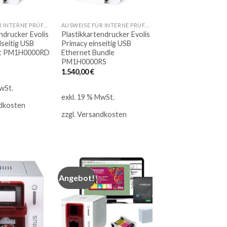
AUSWEISE FÜR INTERNE PRÜFUNGEN
AUSWEISE FÜR INTERNE PRÜFUNGEN
ndrucker Evolis
Plastikkartendrucker Evolis
dseitig USB
Primacy einseitig USB
ot PM1H0000RD
Ethernet Bundle
PM1H0000RS
1.540,00
€
wSt.
exkl. 19 % MwSt.
dkosten
zzgl.
Versandkosten
Angebot!
Auf
Auf
die
die
Merkliste
Merkliste