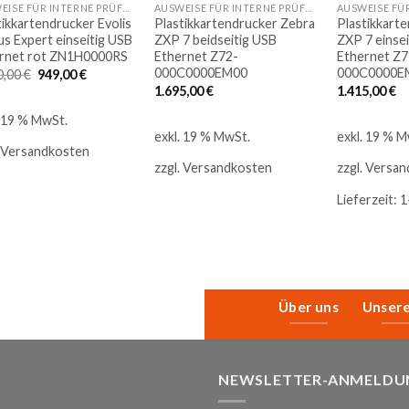
AUSWEISE FÜR INTERNE PRÜFUNGEN
AUSWEISE FÜR INTERNE PRÜFUNGEN
tikkartendrucker Evolis
Plastikkartendrucker Zebra
Plastikkart
us Expert einseitig USB
ZXP 7 beidseitig USB
ZXP 7 einse
rnet rot ZN1H0000RS
Ethernet Z72-
Ethernet Z7
000C0000EM00
000C0000E
Ursprünglicher
Aktueller
0,00
€
949,00
€
Preis
Preis
1.695,00
€
1.415,00
€
war:
ist:
1.140,00 €
949,00 €.
. 19 % MwSt.
exkl. 19 % MwSt.
exkl. 19 % M
Versandkosten
zzgl.
Versandkosten
zzgl.
Versan
Lieferzeit:
1
Über uns
Unser
NEWSLETTER-ANMELDU