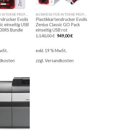
AUSWEISE FÜR INTERNE PRÜFUNGEN
AUSWEISE FÜR INTERNE PRÜFUNGEN
ndrucker Evolis
Plastikkartendrucker Evolis
ic einseitig USB
Zenius Classic GO Pack
00RS Bundle
einseitig USB rot
Ursprünglicher
Aktueller
1.140,00
€
949,00
€
Preis
Preis
war:
ist:
1.140,00 €
949,00 €.
wSt.
exkl. 19 % MwSt.
dkosten
zzgl.
Versandkosten
Auf
die
Merkliste