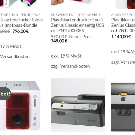
AUSWEISE FÜR INTERNE PRÜFUNGEN
AUSWEISE FÜR INTERNE PRÜFUNGEN
tikkartendrucker Evolis
Plastikkartendrucker Evolis
Plastikkarte
us Impfpass-Bundle
Zenius Classic einseitig USB
Zenius Class
rot ZN1U0000RS
rot ZN1U00
Ursprünglicher
Aktueller
0,00
€
796,00
€
Preis
Preis
Ursprünglicher
990,00
€
Neuer Preis:
1.140,00
€
war:
ist:
Aktueller
Preis
749,00
€
1.140,00 €
796,00 €.
Preis
war:
. 19 % MwSt.
ist:
990,00 €
exkl. 19 % M
749,00 €.
exkl. 19 % MwSt.
Versandkosten
zzgl.
Versan
zzgl.
Versandkosten
bot!
Auf
Auf
die
die
Merkliste
Merkliste