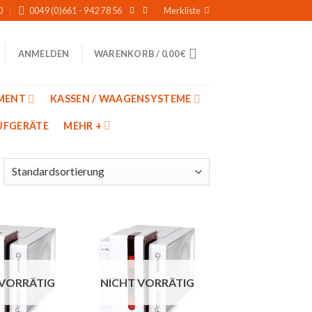
0
0049 (0)661 - 942 78 56
Merkliste
WARENKORB /
0,00
€
ANMELDEN
MENT
KASSEN / WAAGENSYSTEME
̈FGERÄTE
MEHR +
Auf
Auf
die
die
 VORRÄTIG
NICHT VORRÄTIG
Merkliste
Merkliste