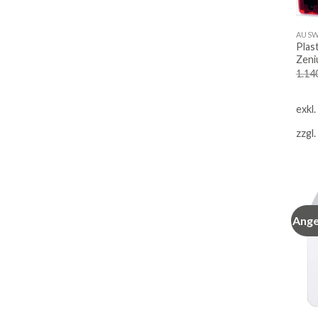
Plas
Zeni
1.14
exkl
zzgl.
Ange