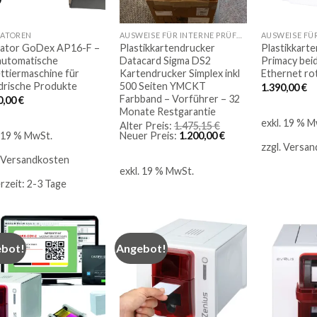
KATOREN
AUSWEISE FÜR INTERNE PRÜFUNGEN
kator GoDex AP16-F –
Plastikkartendrucker
Plastikkarte
automatische
Datacard Sigma DS2
Primacy bei
ettiermaschine für
Kartendrucker Simplex inkl
Ethernet r
ndrische Produkte
500 Seiten YMCKT
1.390,00
€
Farbband – Vorführer – 32
0,00
€
Monate Restgarantie
exkl. 19 % M
Ursprünglicher
Alter Preis:
1.475,15
€
Preis
Aktueller
Neuer Preis:
1.200,00
€
. 19 % MwSt.
war:
Preis
zzgl.
Versan
1.475,15 €
ist:
Versandkosten
1.200,00 €.
exkl. 19 % MwSt.
erzeit:
2-3 Tage
bot!
Angebot!
Auf
Auf
die
die
Merkliste
Merkliste