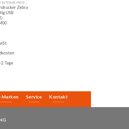
AUSWEISE FÜR INTERNE PRÜFUNGEN
endrucker Zebra
itig USB
1-
M00
wSt.
dkosten
-2 Tage
e Marken
Service
Kontakt
NG