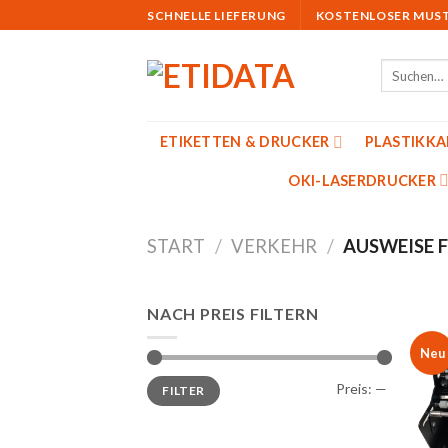
Skip
SCHNELLE LIEFERUNG
KOSTENLOSER MUS
to
content
Suchen
nach:
ETIKETTEN & DRUCKER
PLASTIKK
OKI-LASERDRUCKER
START
/
VERKEHR
/
AUSWEISE F
NACH PREIS FILTERN
Neu
Min.
Max.
Preis:
—
FILTER
Preis
Preis