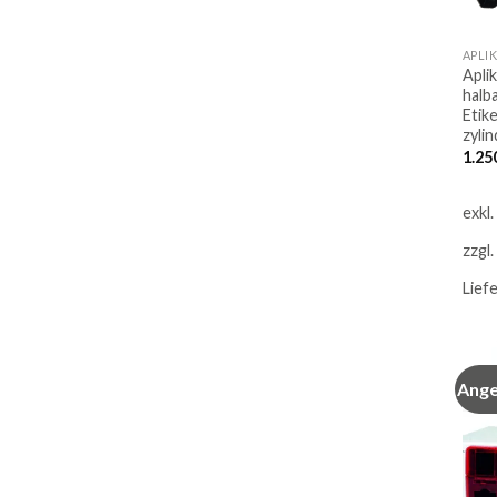
APLI
Apli
halb
Etik
zyli
1.25
exkl
zzgl.
Lief
Ange