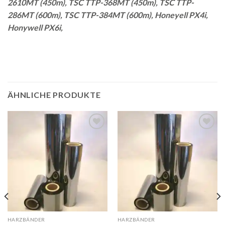
2610MT (450m), TSC TTP-368MT (450m), TSC TTP-
286MT (600m), TSC TTP-384MT (600m), Honeyell PX4i,
Honywell PX6i,
ÄHNLICHE PRODUKTE
Auf
Auf
die
die
Merkliste
Merkliste
HARZBÄNDER
HARZBÄNDER