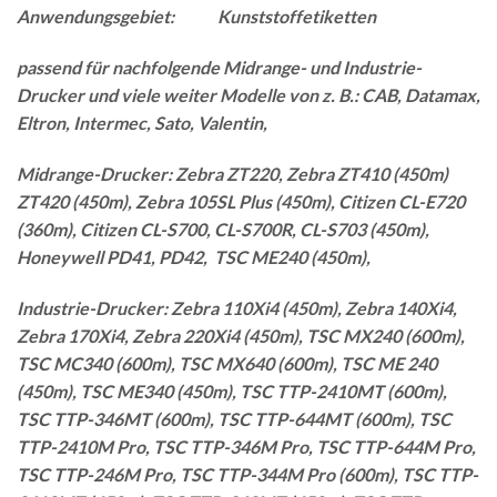
Anwendungsgebiet: Kunststoffetiketten
passend für nachfolgende Midrange- und Industrie-
Drucker und viele weiter Modelle von z. B.: CAB, Datamax,
Eltron, Intermec, Sato, Valentin,
Midrange-Drucker: Zebra ZT220, Zebra ZT410 (450m)
ZT420 (450m), Zebra 105SL Plus (450m), Citizen CL-E720
(360m), Citizen CL-S700, CL-S700R, CL-S703 (450m),
Honeywell PD41, PD42, TSC ME240 (450m),
Industrie-Drucker: Zebra 110Xi4 (450m), Zebra 140Xi4,
Zebra 170Xi4, Zebra 220Xi4 (450m), TSC MX240 (600m),
TSC MC340 (600m), TSC MX640 (600m), TSC ME 240
(450m), TSC ME340 (450m), TSC TTP-2410MT (600m),
TSC TTP-346MT (600m), TSC TTP-644MT (600m), TSC
TTP-2410M Pro, TSC TTP-346M Pro, TSC TTP-644M Pro,
TSC TTP-246M Pro, TSC TTP-344M Pro (600m), TSC TTP-