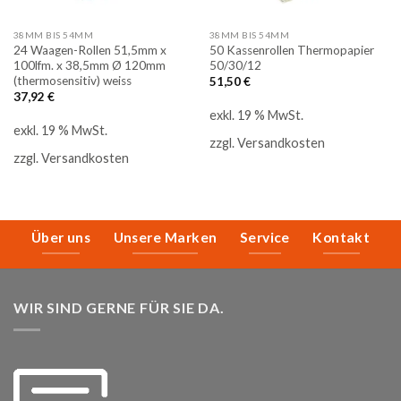
38MM BIS 54MM
38MM BIS 54MM
24 Waagen-Rollen 51,5mm x
50 Kassenrollen Thermopapier
100lfm. x 38,5mm Ø 120mm
50/30/12
(thermosensitiv) weiss
51,50
€
37,92
€
exkl. 19 % MwSt.
exkl. 19 % MwSt.
zzgl.
Versandkosten
zzgl.
Versandkosten
Über uns
Unsere Marken
Service
Kontakt
WIR SIND GERNE FÜR SIE DA.