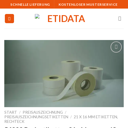
Skip
SCHNELLE LIEFERUNG
KOSTENLOSER MUSTERSERVICE
to
content
Auf
die
Merkliste
START
/
PREISAUSZEICHNUNG
/
PREISAUSZEICHNUNGSETIKETTEN
/
21 X 16 MM ETIKETTEN,
RECHTECK