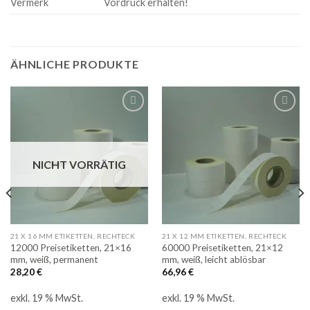
Vermerk
Vordruck erhalten!
ÄHNLICHE PRODUKTE
Auf
Auf
die
die
Merkliste
Merkliste
NICHT VORRÄTIG
21 X 16 MM ETIKETTEN, RECHTECK
21 X 12 MM ETIKETTEN, RECHTECK
12000 Preisetiketten, 21×16
60000 Preisetiketten, 21×12
mm, weiß, permanent
mm, weiß, leicht ablösbar
28,20
€
66,96
€
exkl. 19 % MwSt.
exkl. 19 % MwSt.