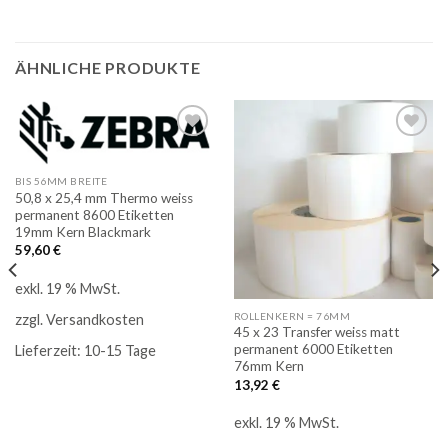
ÄHNLICHE PRODUKTE
Auf
Auf
BIS 56MM BREITE
die
die
50,8 x 25,4 mm Thermo weiss
Merkliste
Merkliste
permanent 8600 Etiketten
19mm Kern Blackmark
59,60
€
exkl. 19 % MwSt.
ROLLENKERN = 76MM
zzgl.
Versandkosten
45 x 23 Transfer weiss matt
permanent 6000 Etiketten
Lieferzeit:
10-15 Tage
76mm Kern
13,92
€
exkl. 19 % MwSt.