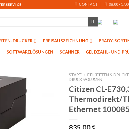
CONTACT
08:00 - 17:0
TERSERVICE
ARTEN-DRUCKER
PREISAUSZEICHNUNG
BRADY-SORTI
SOFTWARELÖSUNGEN
SCANNER
GELDZÄHL- UND PRU
START
/
ETIKETTEN & DRUCK
DRUCK-VOLUMEN
Citizen CL-E730,
Auf
Thermodirekt/Th
die
Merkliste
Ethernet 10008
835,00
€