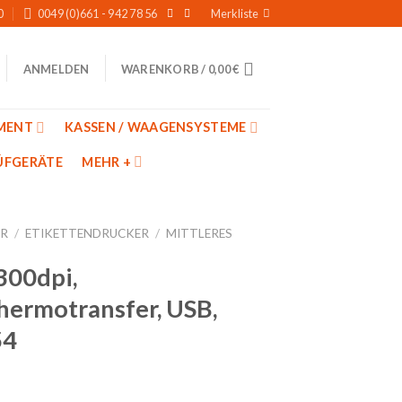
0
0049 (0)661 - 942 78 56
Merkliste
WARENKORB /
0,00
€
ANMELDEN
MENT
KASSEN / WAAGENSYSTEME
̈FGERÄTE
MEHR +
ER
/
ETIKETTENDRUCKER
/
MITTLERES
300dpi,
ermotransfer, USB,
54