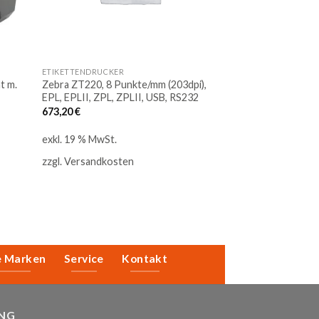
ETIKETTENDRUCKER
MITTLERES DRUCK-
t m.
Zebra ZT220, 8 Punkte/mm (203dpi),
Citizen CL-E720,20
EPL, EPLII, ZPL, ZPLII, USB, RS232
Thermodirekt/The
Ethernet 1000853
673,20
€
748,23
€
exkl. 19 % MwSt.
exkl. 19 % MwSt.
zzgl.
Versandkosten
zzgl.
Versandkost
e Marken
Service
Kontakt
NG