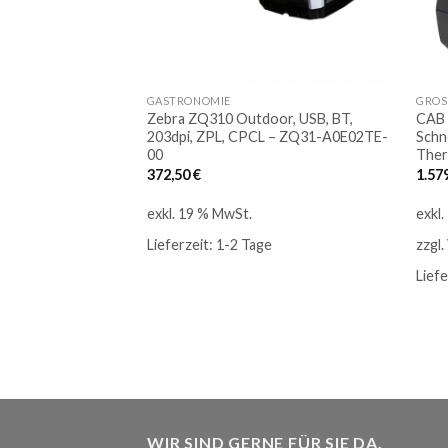
GASTRONOMIE
GROS
Zebra ZQ310 Outdoor, USB, BT,
CAB 
203dpi, ZPL, CPCL – ZQ31-A0E02TE-
Schn
00
Ther
372,50
€
1.57
exkl. 19 % MwSt.
exkl
Lieferzeit:
1-2 Tage
zzgl.
Liefe
WIR SIND GERNE FÜR SIE DA.