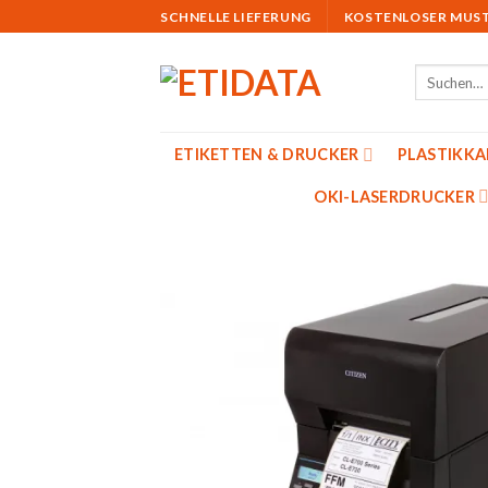
Skip
SCHNELLE LIEFERUNG
KOSTENLOSER MUS
to
content
Suchen
nach:
ETIKETTEN & DRUCKER
PLASTIKK
OKI-LASERDRUCKER