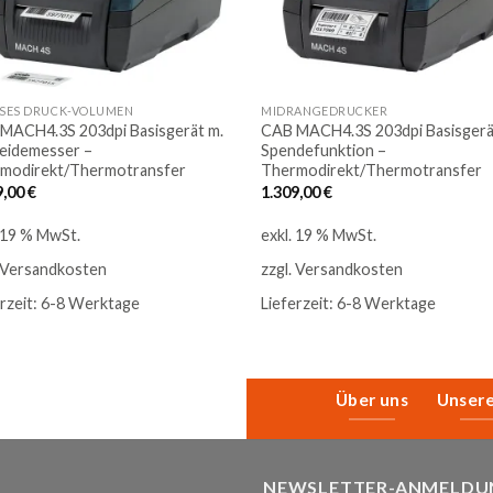
SES DRUCK-VOLUMEN
MIDRANGEDRUCKER
MACH4.3S 203dpi Basisgerät m.
CAB MACH4.3S 203dpi Basisgerä
eidemesser –
Spendefunktion –
modirekt/Thermotransfer
Thermodirekt/Thermotransfer
9,00
€
1.309,00
€
. 19 % MwSt.
exkl. 19 % MwSt.
Versandkosten
zzgl.
Versandkosten
rzeit:
6-8 Werktage
Lieferzeit:
6-8 Werktage
Über uns
Unser
NEWSLETTER-ANMELDU