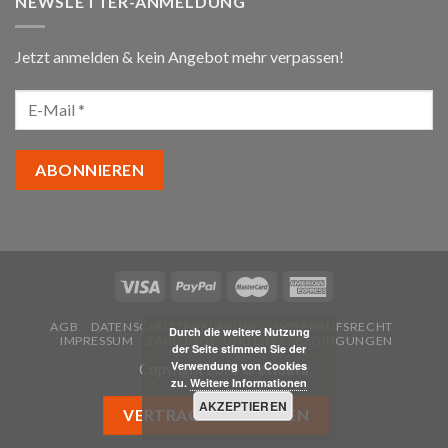
NEWSLETTER-ANMELDUNG
Jetzt anmelden & kein Angebot mehr verpassen!
AGB
DATENSCHUTZERKLÄRUNG
WIDERRUFSRECHT
Durch die weitere Nutzung
IMPRESSUM
ZAHLUNGS- UND LIEFERBEDINGUNGEN
der Seite stimmen Sie der
Verwendung von Cookies
Copyright 2026 ©
etidata
zu.
Weitere Informationen
AKZEPTIEREN
VERTRAG WIDERRUFEN