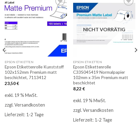
Auf
Auf
die
die
Merkliste
Merkliste
NICHT VORRÄTIG
EPSON ETIKETTEN
EPSON ETIKETTEN
Epson Etikettenrolle Kunststoff
Epson Etikettenrolle
102x152mm Premium matt
C33S045419 Normalpapier
beschichtet, 7113412
102mm x 35m Premium matt
beschichtet
23,50
€
8,22
€
exkl. 19 % MwSt.
exkl. 19 % MwSt.
zzgl.
Versandkosten
zzgl.
Versandkosten
Lieferzeit:
1-2 Tage
Lieferzeit:
1-2 Tage