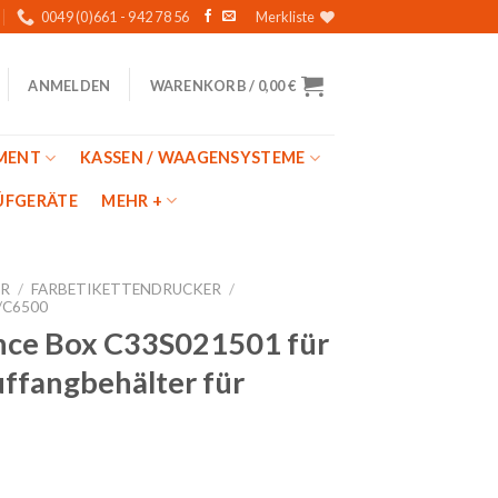
0049 (0)661 - 942 78 56
Merkliste
WARENKORB /
0,00
€
ANMELDEN
MENT
KASSEN / WAAGENSYSTEME
̈FGERÄTE
MEHR +
ER
/
FARBETIKETTENDRUCKER
/
/C6500
nce Box C33S021501 für
fangbehälter für