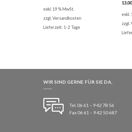
13,0
exkl. 19 % MwSt.
exkl.
e
zzgl.
Versandkosten
zzgl.
Lieferzeit:
1-2 Tage
Liefe
WIR SIND GERNE FÜR SIE DA.
Tel. 06 61 – 9 42 78 56
Fax 06 61 – 9 42 50 687