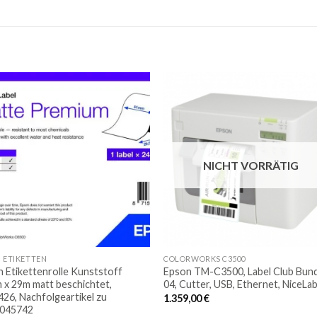
Auf
die
die
Merkliste
Merkli
NICHT VORRÄTIG
 ETIKETTEN
COLORWORKS C3500
 Etikettenrolle Kunststoff
Epson TM-C3500, Label Club Bun
x 29m matt beschichtet,
04, Cutter, USB, Ethernet, NiceLab
26, Nachfolgeartikel zu
1.359,00
€
045742