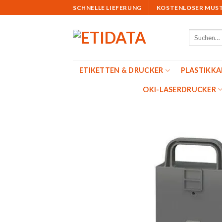
Skip
SCHNELLE LIEFERUNG
KOSTENLOSER MUS
to
content
Suchen
nach:
ETIKETTEN & DRUCKER
PLASTIKK
OKI-LASERDRUCKER