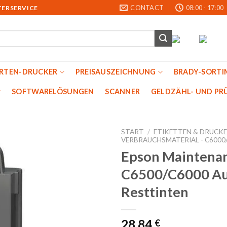
CONTACT
08:00 - 17:00
TERSERVICE
ARTEN-DRUCKER
PREISAUSZEICHNUNG
BRADY-SORTI
SOFTWARELÖSUNGEN
SCANNER
GELDZÄHL- UND PRU
START
/
ETIKETTEN & DRUCK
VERBRAUCHSMATERIAL - C6000
Epson Maintena
Auf
C6500/C6000 Auf
die
Merkliste
Resttinten
28,84
€