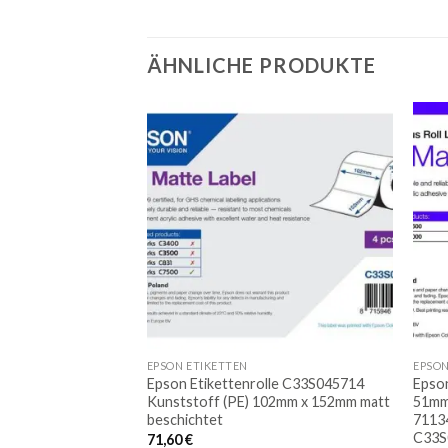
ÄHNLICHE PRODUKTE
Auf
Auf
die
die
Merkliste
Merkliste
EPSON ETIKETTEN
EPSON
s CW-C6500Ae
Epson Etikettenrolle C33S045714
Epson
r Display USB
Kunststoff (PE) 102mm x 152mm matt
51mm 
beschichtet
71134
C33S
71,60
€