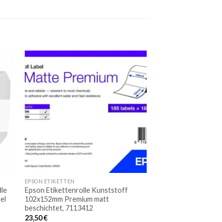
Auf
Auf
die
ste
Merkliste
EPSON ETIKETTEN
dle
Epson Etikettenrolle Kunststoff
el
102x152mm Premium matt
beschichtet, 7113412
23,50
€