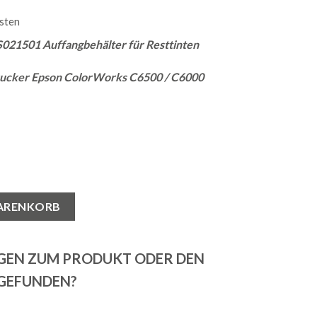
sten
021501 Auffangbehälter für Resttinten
drucker Epson ColorWorks C6500 / C6000
1501 für C6500/C6000 Auffangbehälter für Resttinten Menge
WARENKORB
AGEN ZUM PRODUKT ODER DEN
 GEFUNDEN?