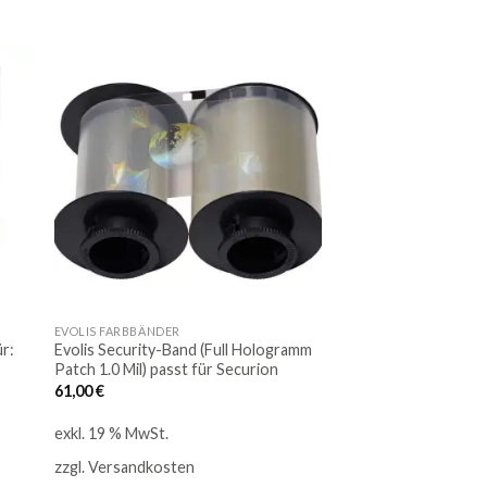
Auf
Auf
die
ste
Merkliste
EVOLIS FARBBÄNDER
ür:
Evolis Security-Band (Full Hologramm
Patch 1.0 Mil) passt für Securion
61,00
€
exkl. 19 % MwSt.
zzgl.
Versandkosten