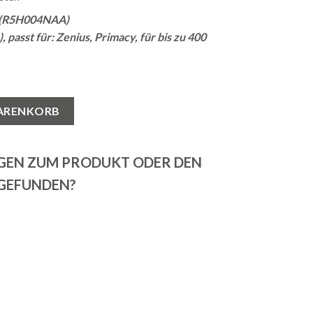
 (R5H004NAA)
passt für: Zenius, Primacy, für bis zu 400
R5H004NAA passt für: Zenius, Primacy Menge
WARENKORB
AGEN ZUM PRODUKT ODER DEN
 GEFUNDEN?