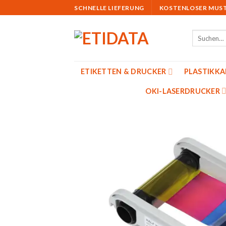
Skip
SCHNELLE LIEFERUNG
KOSTENLOSER MUS
to
content
Suchen
nach:
ETIKETTEN & DRUCKER
PLASTIKK
OKI-LASERDRUCKER