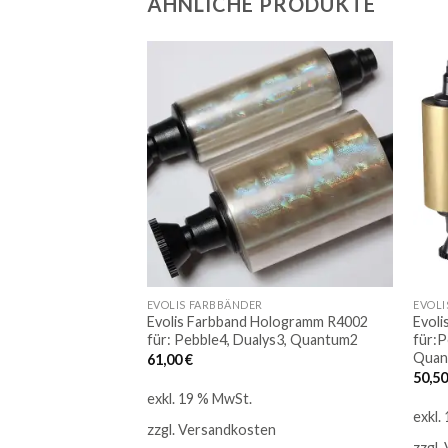
ÄHNLICHE PRODUKTE
Auf
Auf
die
die
Merkliste
Merkliste
EVOLIS FARBBÄNDER
EVOLI
(YMCKO) R5F008EAA
Evolis Farbband Hologramm R4002
Evoli
cy, Elypso
für: Pebble4, Dualys3, Quantum2
für:P
Quan
61,00
€
50,5
exkl. 19 % MwSt.
exkl.
en
zzgl.
Versandkosten
zzgl.