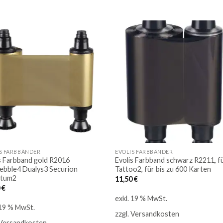
Auf
die
die
Merkliste
Merkli
S FARBBÄNDER
EVOLIS FARBBÄNDER
s Farbband gold R2016
Evolis Farbband schwarz R2211, f
ebble4 Dualys3 Securion
Tattoo2, für bis zu 600 Karten
tum2
11,50
€
0
€
exkl. 19 % MwSt.
 19 % MwSt.
zzgl.
Versandkosten
Versandkosten