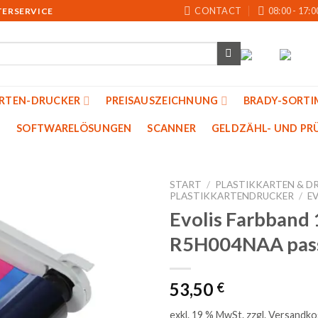
CONTACT
08:00 - 17:0
TERSERVICE
ARTEN-DRUCKER
PREISAUSZEICHNUNG
BRADY-SORTI
SOFTWARELÖSUNGEN
SCANNER
GELDZÄHL- UND PRU
START
/
PLASTIKKARTEN & D
PLASTIKKARTENDRUCKER
/
E
Evolis Farbband
Auf
R5H004NAA passt
die
Merkliste
53,50
€
exkl. 19 % MwSt.
zzgl.
Versandko