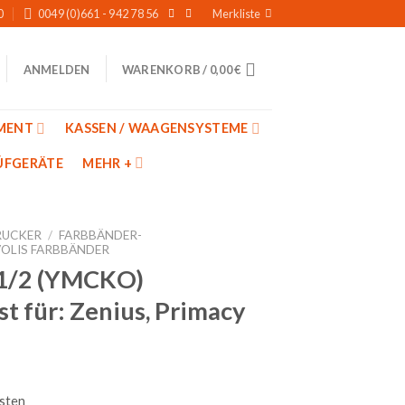
0
0049 (0)661 - 942 78 56
Merkliste
WARENKORB /
0,00
€
ANMELDEN
MENT
KASSEN / WAAGENSYSTEME
̈FGERÄTE
MEHR +
RUCKER
/
FARBBÄNDER-
VOLIS FARBBÄNDER
 1/2 (YMCKO)
 für: Zenius, Primacy
sten