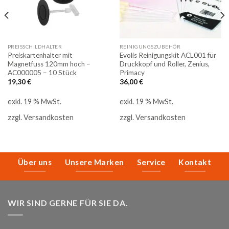
PREISSCHILDHALTER
REINIGUNGSZUBEHÖR
Preiskartenhalter mit
Evolis Reinigungskit ACL001 für
Magnetfuss 120mm hoch –
Druckkopf und Roller, Zenius,
AC000005 – 10 Stück
Primacy
19,30
€
36,00
€
exkl. 19 % MwSt.
exkl. 19 % MwSt.
zzgl.
Versandkosten
zzgl.
Versandkosten
Über uns
Unsere Marken
Service
Kontakt
WIR SIND GERNE FÜR SIE DA.