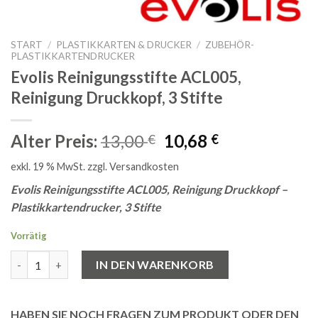
START
/
PLASTIKKARTEN & DRUCKER
/
ZUBEHÖR-
PLASTIKKARTENDRUCKER
Evolis Reinigungsstifte ACL005,
Reinigung Druckkopf, 3 Stifte
Ursprünglicher
Aktueller
Alter Preis:
13,00
10,68
€
€
Preis
Preis
exkl. 19 % MwSt.
zzgl.
Versandkosten
war:
ist:
13,00 €
10,68 €.
Evolis Reinigungsstifte ACL005, Reinigung Druckkopf –
Plastikkartendrucker, 3 Stifte
Vorrätig
Evolis Reinigungsstifte ACL005, Reinigung Druckkopf, 3 Stifte 
IN DEN WARENKORB
HABEN SIE NOCH FRAGEN ZUM PRODUKT ODER DEN