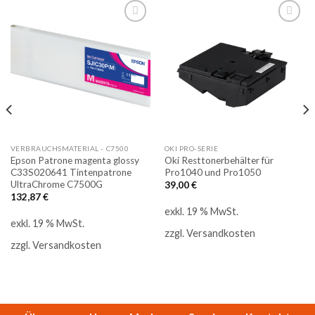
Auf
Auf
die
die
Merkliste
Merkliste
VERBRAUCHSMATERIAL - C7500
OKI PRO-SERIE
Epson Patrone magenta glossy
Oki Resttonerbehälter für
C33S020641 Tintenpatrone
Pro1040 und Pro1050
UltraChrome C7500G
39,00
€
132,87
€
exkl. 19 % MwSt.
exkl. 19 % MwSt.
zzgl.
Versandkosten
zzgl.
Versandkosten