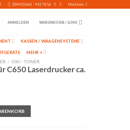
0
0049 (0)661 - 942 78 56
Merkliste
WARENKORB /
0,00
€
ANMELDEN
MENT
KASSEN / WAAGENSYSTEME
̈FGERÄTE
MEHR +
ER
/
OKI - TONER
ür C650 Laserdrucker ca.
glicher
Aktueller
Preis
ist:
rucker ca. 6.000 Seiten Menge
 €
84,89 €.
WARENKORB