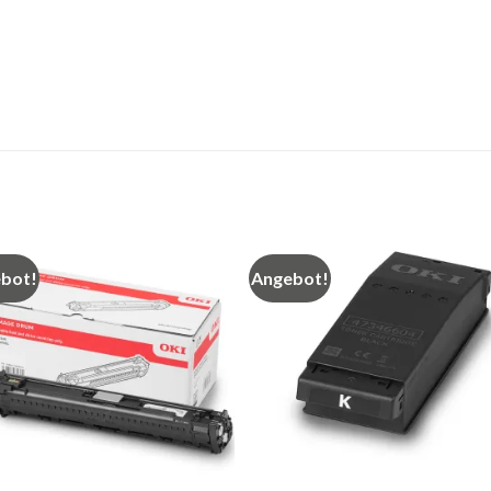
bot!
Angebot!
Auf
die
die
Merkliste
Merkl