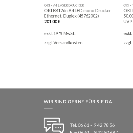
OKI - A4 LASERDRUCKER
OKI -
yan C650 ca. 50.000
OKI B412dn A4 LED mono Drucker,
OKI 
Ethernet, Duplex (45762002)
50.0
licher
Aktueller
201,00
€
UVP
Preis
ist:
exkl. 19 % MwSt.
exkl
107,62 €.
en
zzgl.
Versandkosten
zzgl.
WIR SIND GERNE FÜR SIE DA.
Tel. 06 61 – 9 42 78 56
Fax 06 61 – 9 42 50 687