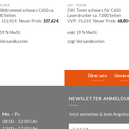
 TONER
OKI - TONER
Bildtrommel schwarz C650 ca.
OKI Toner schwarz für C650
00 Seiten
Laserdrucker ca. 7.000 Seiten
Ursprünglicher
Aktueller
Ursprünglicher
:
111,92
€
Neuer Preis:
107,62
€
UVP:
71,23
€
Neuer Preis:
68,80
Preis
Preis
Preis
war:
ist:
war:
. 19 % MwSt.
exkl. 19 % MwSt.
111,92 €
107,62 €.
71,23 €
Versandkosten
zzgl.
Versandkosten
Über uns
Unser
NEWSLETTER-ANMELDU
Mo. – Fr.
Jetzt anmelden & kein Angebo
08:00 – 12:00 Uhr
13:00 – 17:00 Uhr