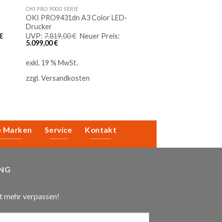
OKI PRO 9000 SERIE
OKI PRO9431dn A3 Color LED-
Drucker
Aktueller
Ursprünglicher
€
UVP:
7.819,00
€
Neuer Preis:
Preis
Aktueller
Preis
5.099,00
€
ist:
Preis
war:
68,80 €.
ist:
7.819,00 €
exkl. 19 % MwSt.
5.099,00 €.
zzgl.
Versandkosten
e Marken
Service
Kontakt
NG
t mehr verpassen!