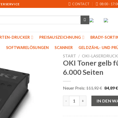
CONTACT
08:00 - 17:0
TERSERVICE
ARTEN-DRUCKER
PREISAUSZEICHNUNG
BRADY-SORTI
SOFTWARELÖSUNGEN
SCANNER
GELDZÄHL- UND PRU
START
/
OKI-LASERDRUCK
OKI Toner gelb f
6.000 Seiten
Auf
die
Merkliste
Ursprün
Neuer Preis:
111,92
€
84,89
€
Preis
war:
OKI Toner gelb für C650 Laserd
111,92
IN DEN 