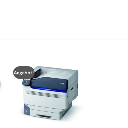
Angebot!
Auf
Auf
die
iste
Merkliste