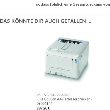
sodass folglich eine Gesamtdeckung von 
DAS KÖNNTE DIR AUCH GEFALLEN …
Auf
die
Merkliste
OKI - A4 LASERDRUCKER
OKI C650dn A4-Farblaserdrucker –
09006144
787,20
€