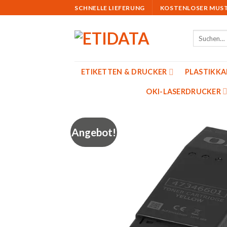
Skip
SCHNELLE LIEFERUNG
KOSTENLOSER MUS
to
content
Suchen
nach:
ETIKETTEN & DRUCKER
PLASTIKK
OKI-LASERDRUCKER
Angebot!