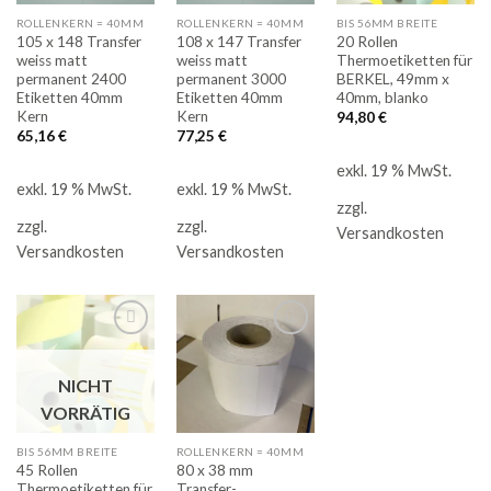
ROLLENKERN = 40MM
ROLLENKERN = 40MM
BIS 56MM BREITE
105 x 148 Transfer
108 x 147 Transfer
20 Rollen
weiss matt
weiss matt
Thermoetiketten für
permanent 2400
permanent 3000
BERKEL, 49mm x
Etiketten 40mm
Etiketten 40mm
40mm, blanko
Kern
Kern
94,80
€
65,16
€
77,25
€
exkl. 19 % MwSt.
exkl. 19 % MwSt.
exkl. 19 % MwSt.
zzgl.
zzgl.
zzgl.
Versandkosten
Versandkosten
Versandkosten
NICHT
Auf die
Auf die
VORRÄTIG
Merkliste
Merkliste
BIS 56MM BREITE
ROLLENKERN = 40MM
45 Rollen
80 x 38 mm
Thermoetiketten für
Transfer-