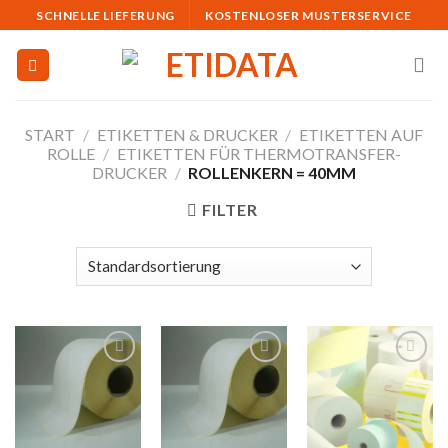
Skip
SCHNELLE LIEFERUNG
KOSTENLOSER MUSTERSERVICE
to
content
START
/
ETIKETTEN & DRUCKER
/
ETIKETTEN AUF
ROLLE
/
ETIKETTEN FÜR THERMOTRANSFER-
DRUCKER
/
ROLLENKERN = 40MM
FILTER
Auf die
Auf die
Auf die
Merkliste
Merkliste
Merkliste