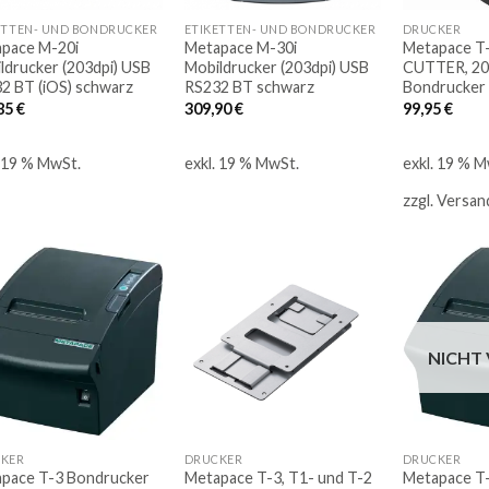
ETTEN- UND BONDRUCKER
ETIKETTEN- UND BONDRUCKER
DRUCKER
pace M-20i
Metapace M-30i
Metapace T-
ldrucker (203dpi) USB
Mobildrucker (203dpi) USB
CUTTER, 20
2 BT (iOS) schwarz
RS232 BT schwarz
Bondrucker
85
€
309,90
€
99,95
€
. 19 % MwSt.
exkl. 19 % MwSt.
exkl. 19 % M
zzgl.
Versan
Auf
Auf
die
die
NICHT
Merkliste
Merkliste
KER
DRUCKER
DRUCKER
pace T-3 Bondrucker
Metapace T-3, T1- und T-2
Metapace T-