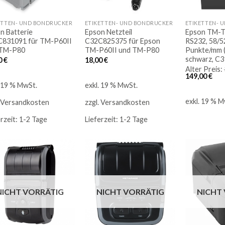
ETTEN- UND BONDRUCKER
ETIKETTEN- UND BONDRUCKER
ETIKETTEN- 
n Batterie
Epson Netzteil
Epson TM-T8
831091 für TM-P60II
C32C825375 für Epson
RS232, 58/5
 TM-P80
TM-P60II und TM-P80
Punkte/mm (
schwarz, C
0
€
18,00
€
Alter Preis:
Ursprünglic
Akt
149,00
€
Preis
Pre
. 19 % MwSt.
exkl. 19 % MwSt.
war:
ist:
312,75 €
149,
exkl. 19 % M
Versandkosten
zzgl.
Versandkosten
erzeit:
1-2 Tage
Lieferzeit:
1-2 Tage
Auf
Auf
die
die
NICHT VORRÄTIG
NICHT VORRÄTIG
NICHT
Merkliste
Merkliste