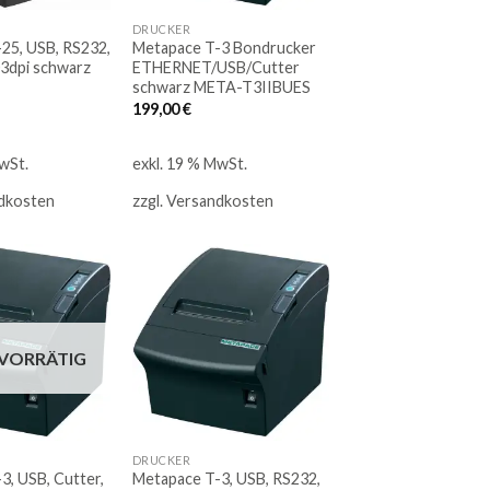
DRUCKER
25, USB, RS232,
Metapace T-3 Bondrucker
3dpi schwarz
ETHERNET/USB/Cutter
schwarz META-T3IIBUES
199,00
€
wSt.
exkl. 19 % MwSt.
dkosten
zzgl.
Versandkosten
Auf
Auf
die
die
 VORRÄTIG
Merkliste
Merkliste
DRUCKER
3, USB, Cutter,
Metapace T-3, USB, RS232,