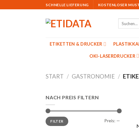
Skip
SCHNELLE LIEFERUNG
KOSTENLOSER MUS
to
content
Suchen
nach:
ETIKETTEN & DRUCKER
PLASTIKK
OKI-LASERDRUCKER
START
/
GASTRONOMIE
/
ETIK
NACH PREIS FILTERN
Min.
Max.
Preis:
—
FILTER
Preis
Preis