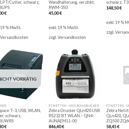
LPT/Cutter, schwarz,
Wandhalterung, verzinkt,
schwarz, T3
IBUPS
RWM-350
148,50
€
00
€
45,00
€
exkl. 19 % M
. 19 % MwSt.
exkl. 19 % MwSt.
zzgl.
Versan
Versandkosten
zzgl.
Versandkosten
Auf
Auf
die
die
NICHT VORRÄTIG
Merkliste
Merkliste
KER
ETIKETTEN- UND BONDRUCKER
ETIKETTEN- 
pace T-3, USB, WLAN,
Zebra Drucker QLn420 USB
Zebra Netzte
er, schwarz,
RS232 BT WLAN – QN4-
QLn420, QL
IBUWRS
AUNAEM11-00
ZQ500 ZQ6
30
€
846,40
€
58,45
€