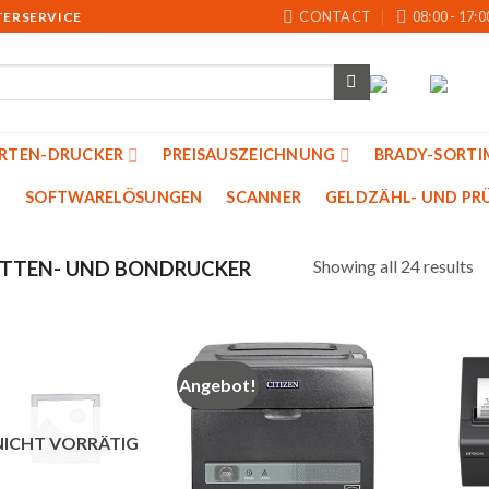
CONTACT
08:00 - 17:0
TERSERVICE
ARTEN-DRUCKER
PREISAUSZEICHNUNG
BRADY-SORTI
SOFTWARELÖSUNGEN
SCANNER
GELDZÄHL- UND PRU
Showing all 24 results
ETTEN- UND BONDRUCKER
Angebot!
Auf
Auf
die
die
NICHT VORRÄTIG
Merkliste
Merkliste