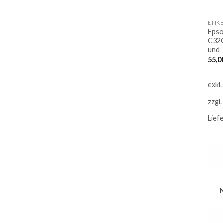
ETIK
Epso
C32C
und
55,0
exkl
zzgl.
Lief