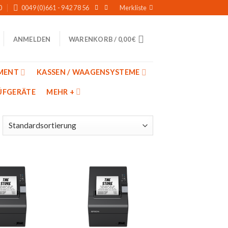
0
0049 (0)661 - 942 78 56
Merkliste
WARENKORB /
0,00
€
ANMELDEN
MENT
KASSEN / WAAGENSYSTEME
̈FGERÄTE
MEHR +
Auf
Auf
die
die
Merkliste
Merkliste