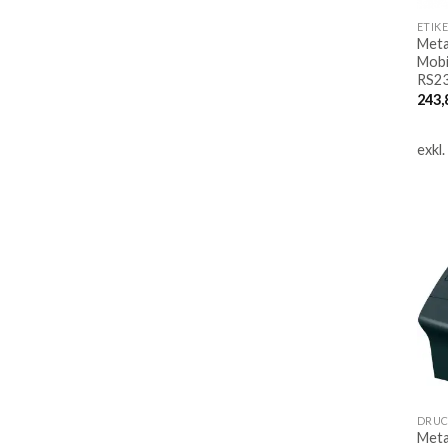
ETIK
Meta
Mobi
RS23
243,
exkl
DRUC
Meta