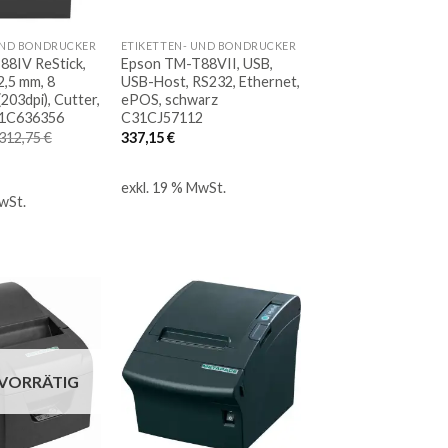
UND BONDRUCKER
ETIKETTEN- UND BONDRUCKER
8IV ReStick,
Epson TM-T88VII, USB,
2,5 mm, 8
USB-Host, RS232, Ethernet,
203dpi), Cutter,
ePOS, schwarz
31C636356
C31CJ57112
312,75
€
337,15
€
her
ueller
is
exkl. 19 % MwSt.
00 €.
wSt.
Auf
Auf
die
die
 VORRÄTIG
Merkliste
Merkliste