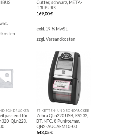
IIBUS
Cutter, schwarz, META-
T3IIBURS
169,00
€
wSt.
exkl. 19 % MwSt.
dkosten
zzgl.
Versandkosten
Auf
Auf
die
die
Merkliste
Merkliste
UND BONDRUCKER
ETIKETTEN- UND BONDRUCKER
il passend für
Zebra QLn220 USB, RS232,
n320, QLn220,
BT, NFC, 8 Punkte/mm,
00
QN2-AUCAEM10-00
643,05
€