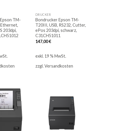
DRUCKER
 Epson TM-
Bondrucker Epson TM-
 Ethernet,
T20III, USB, RS232, Cutter,
S 203dpi,
ePos 203dpi, schwarz,
1CH51012
C31CH51011
147,00
€
wSt.
exkl. 19 % MwSt.
dkosten
zzgl.
Versandkosten
Auf
Auf
die
die
Merkliste
Merkliste