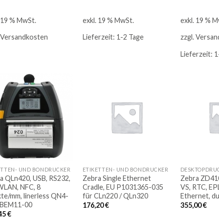
. 19 % MwSt.
exkl. 19 % MwSt.
exkl. 19 % M
Versandkosten
Lieferzeit:
1-2 Tage
zzgl.
Versan
Lieferzeit:
1
Auf
Auf
die
die
Merkliste
Merkliste
ETTEN- UND BONDRUCKER
ETIKETTEN- UND BONDRUCKER
a QLn420, USB, RS232,
Zebra Single Ethernet
Zebra ZD410
WLAN, NFC, 8
Cradle, EU P1031365-035
VS, RTC, EPL
te/mm, linerless QN4-
für CLn220 / QLn320
Ethernet, d
BEM11-00
176,20
€
355,00
€
45
€