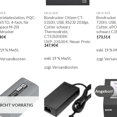
KER
DRUCKER
DRUCKER
erieladestation, PQC-
Bondrucker Citizen CT-
Bondrucker
/STD, 4-fach, für
S310II, USB, RS232 203dpi,
T20III, USB,
pace M-20i
Cutter schwarz
Cutter, ePO
ldrucker
Thermodirekt,
schwarz C3
CTS310IIEBK
40
€
173,51
€
Ursprünglicher
UVP:
233,00
€
Neuer Preis:
Aktueller
Preis
147,90
€
Preis
war:
. 19 % MwSt.
exkl. 19 % M
ist:
233,00 €
147,90 €.
exkl. 19 % MwSt.
Versandkosten
zzgl.
Versan
zzgl.
Versandkosten
Angebot!
Auf
Auf
die
die
NICHT VORRÄTIG
Merkliste
Merkliste