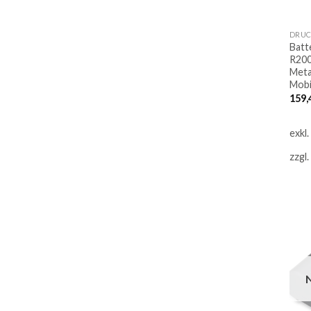
DRUC
Batt
R200
Meta
Mobi
159,
exkl
zzgl.