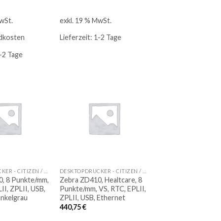
wSt.
exkl. 19 % MwSt.
dkosten
Lieferzeit:
1-2 Tage
-2 Tage
Auf
Auf
die
die
Merkliste
Merkliste
DESKTOPDRUCKER - CITIZEN / HONEYWELL / METAPACE / ZEBRA
DESKTOPDRUCKER - CITIZEN / HONEYWELL / METAPACE / ZEBRA
, 8 Punkte/mm,
Zebra ZD410, Healtcare, 8
II, ZPLII, USB,
Punkte/mm, VS, RTC, EPLII,
unkelgrau
ZPLII, USB, Ethernet
440,75
€