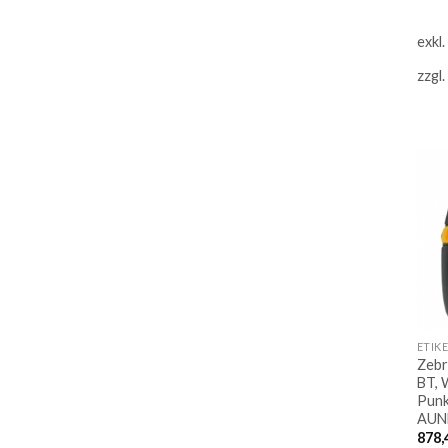
exkl
zzgl.
ETIK
Zebr
BT, 
Punk
AUN
878,