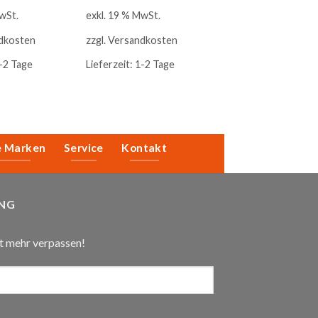
wSt.
exkl. 19 % MwSt.
dkosten
zzgl.
Versandkosten
-2 Tage
Lieferzeit:
1-2 Tage
e Marken
Service
Kontakt
NG
t mehr verpassen!