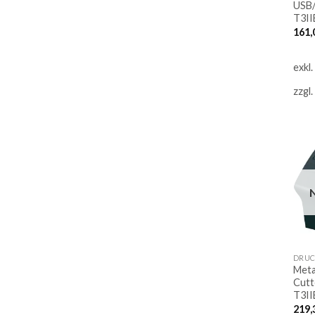
USB/
T3I
161,
exkl
zzgl.
DRUC
Meta
Cutt
T3I
219,