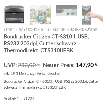
START
/
GASTRONOMIE
/
ETIKETTEN- UND BONDRUCKER
Bondrucker Citizen CT-S310II, USB,
RS232 203dpi, Cutter schwarz
Thermodirekt, CTS310IIEBK
Ursprünglicher
Akt
UVP:
233,00
Neuer Preis:
147,90
€
€
Preis
Pre
exkl. 19 % MwSt.
zzgl.
Versandkosten
war:
ist:
233,00 €
147
Bondrucker Citizen CT-S310II, USB, RS232 203dpi, Cutter
schwarz Thermodirekt, CTS310IIEBK
Artikel-Nr.: 31994