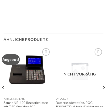
ÄHNLICHE PRODUKTE
Angebot!
Auf
Auf
die
die
Merkliste
Merkliste
NICHT VORRÄTIG
KASSENSYSTEME
DRUCKER
Sam4s NR-420 Registrierkasse
Batterieladestation, PQC-
mit TSE-Speicher 8GB –
R200/STD, 4-fach, für Metapace