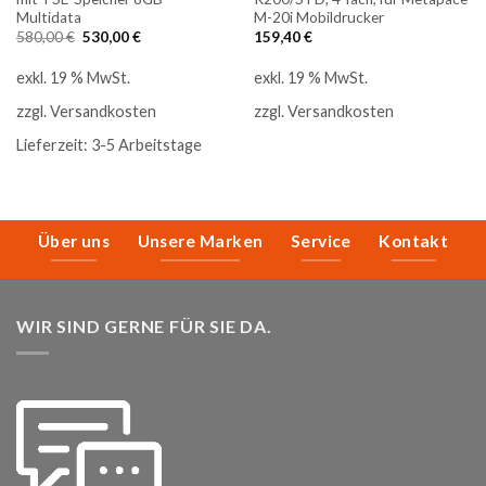
Multidata
M-20i Mobildrucker
Ursprünglicher
Aktueller
580,00
€
530,00
€
159,40
€
Preis
Preis
war:
ist:
exkl. 19 % MwSt.
exkl. 19 % MwSt.
580,00 €
530,00 €.
zzgl.
Versandkosten
zzgl.
Versandkosten
Lieferzeit:
3-5 Arbeitstage
Über uns
Unsere Marken
Service
Kontakt
WIR SIND GERNE FÜR SIE DA.