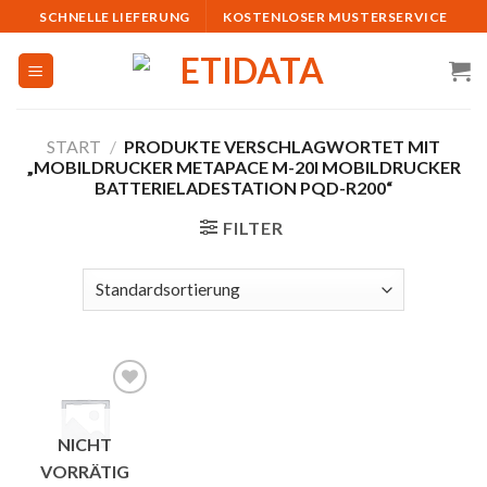
Skip
SCHNELLE LIEFERUNG
KOSTENLOSER MUSTERSERVICE
to
content
START
/
PRODUKTE VERSCHLAGWORTET MIT
„MOBILDRUCKER METAPACE M-20I MOBILDRUCKER
BATTERIELADESTATION PQD-R200“
FILTER
Auf
NICHT
die
Merkliste
VORRÄTIG