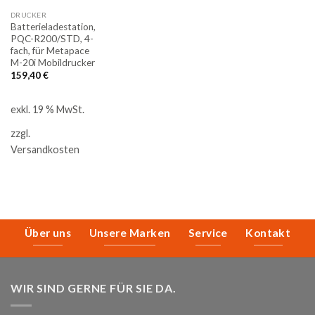
DRUCKER
Batterieladestation,
PQC-R200/STD, 4-
fach, für Metapace
M-20i Mobildrucker
159,40
€
exkl. 19 % MwSt.
zzgl.
Versandkosten
Über uns
Unsere Marken
Service
Kontakt
WIR SIND GERNE FÜR SIE DA.