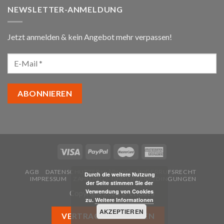
NEWSLETTER-ANMELDUNG
Jetzt anmelden & kein Angebot mehr verpassen!
AGB
DATENSCHUTZERKLÄRUNG
WIDERRUFSRECHT
Durch die weitere Nutzung
IMPRESSUM
ZAHLUNGS- UND LIEFERBEDINGUNGEN
der Seite stimmen Sie der
Verwendung von Cookies
Copyright 2026 ©
etidata
zu.
Weitere Informationen
AKZEPTIEREN
VERTRAG WIDERRUFEN