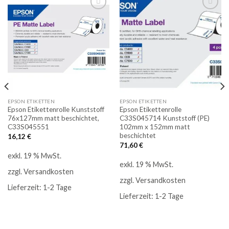
Auf
Auf
die
die
Merkliste
Merkliste
EPSON ETIKETTEN
EPSON ETIKETTEN
Epson Etikettenrolle Kunststoff
Epson Etikettenrolle
76x127mm matt beschichtet,
C33S045714 Kunststoff (PE)
C33S045551
102mm x 152mm matt
beschichtet
16,12
€
71,60
€
exkl. 19 % MwSt.
exkl. 19 % MwSt.
zzgl.
Versandkosten
zzgl.
Versandkosten
Lieferzeit:
1-2 Tage
Lieferzeit:
1-2 Tage