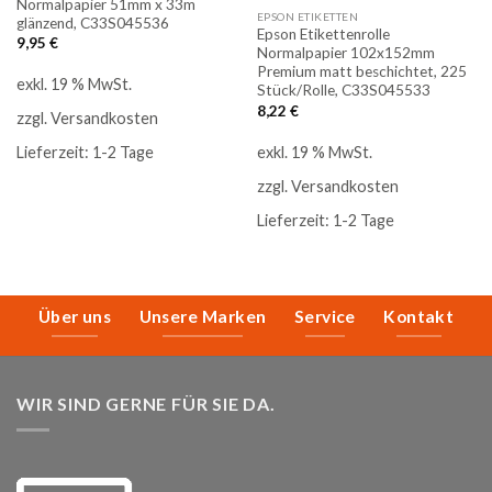
Normalpapier 51mm x 33m
EPSON ETIKETTEN
glänzend, C33S045536
Epson Etikettenrolle
9,95
€
Normalpapier 102x152mm
Premium matt beschichtet, 225
exkl. 19 % MwSt.
Stück/Rolle, C33S045533
8,22
€
zzgl.
Versandkosten
exkl. 19 % MwSt.
Lieferzeit:
1-2 Tage
zzgl.
Versandkosten
Lieferzeit:
1-2 Tage
Über uns
Unsere Marken
Service
Kontakt
WIR SIND GERNE FÜR SIE DA.