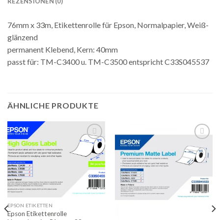
REZENSIONEN (0)
76mm x 33m, Etikettenrolle für Epson, Normalpapier, Weiß-
glänzend
permanent Klebend, Kern: 40mm
passt für: TM-C3400 u. TM-C3500 entspricht C33S045537
ÄHNLICHE PRODUKTE
Auf
Auf
die
die
Merkliste
Merkliste
EPSON ETIKETTEN
Epson Etikettenrolle