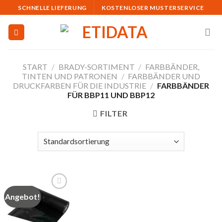
Skip
SCHNELLE LIEFERUNG
KOSTENLOSER MUSTERSERVICE
to
content
START
/
BRADY-SORTIMENT
/
FARBBÄNDER,
TINTEN UND PATRONEN
/
FARBBÄNDER UND
DRUCKFARBEN FÜR DIE INDUSTRIE
/
FARBBÄNDER
FÜR BBP11 UND BBP12
FILTER
Angebot!
Auf
die
Merkliste