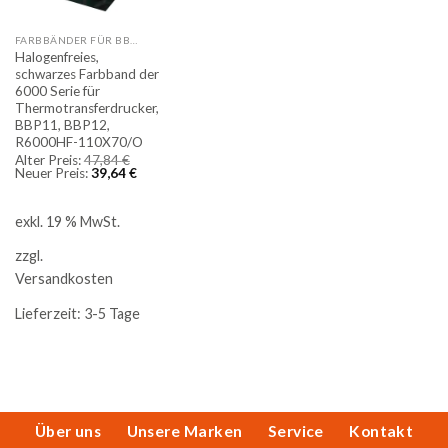
FARBBÄNDER FÜR BBP11 UND BBP12
Halogenfreies,
schwarzes Farbband der
6000 Serie für
Thermotransferdrucker,
BBP11, BBP12,
R6000HF-110X70/O
Ursprünglicher
Alter Preis:
47,84
€
Preis
Aktueller
Neuer Preis:
39,64
€
war:
Preis
47,84 €
ist:
39,64 €.
exkl. 19 % MwSt.
zzgl.
Versandkosten
Lieferzeit:
3-5 Tage
Über uns
Unsere Marken
Service
Kontakt