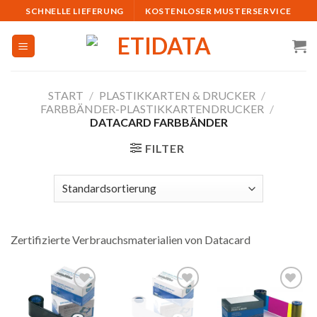
Skip
SCHNELLE LIEFERUNG
KOSTENLOSER MUSTERSERVICE
to
content
START
/
PLASTIKKARTEN & DRUCKER
/
FARBBÄNDER-PLASTIKKARTENDRUCKER
/
DATACARD FARBBÄNDER
FILTER
Zertifizierte Verbrauchsmaterialien von Datacard
Auf
Auf
Auf