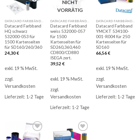
NICHT
die
die
die
Merkliste
Merkliste
Merkliste
VORRÄTIG
DATACARD FARBBÄNDER
DATACARD FARBBÄNDER
DATACARD FARBBÄNDER
Datacard Farbband
Datacard Farbband
Datacard Farbband
HQ schwarz
weiss 532000-057
YMCKT 534100-
532000-053 für
für 1500
001-R004 für 250
1500 Kartenseiten
Kartenseiten für
Kartenseiten für
für SD160/260/360
SD260,360,460
SD160
CD800/CD880
24,30
€
66,56
€
ISEGA zert.
39,52
€
exkl. 19 % MwSt.
exkl. 19 % MwSt.
exkl. 19 % MwSt.
zzgl.
zzgl.
Versandkosten
Versandkosten
zzgl.
Versandkosten
Lieferzeit:
1-2 Tage
Lieferzeit:
1-2 Tage
Lieferzeit:
1-2 Tage