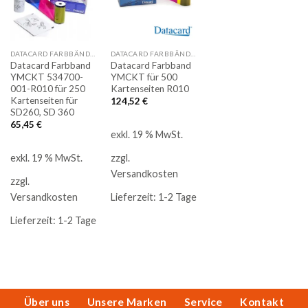
Auf
Auf
die
die
Merkliste
Merkliste
DATACARD FARBBÄNDER
DATACARD FARBBÄNDER
Datacard Farbband
Datacard Farbband
YMCKT 534700-
YMCKT für 500
001-R010 für 250
Kartenseiten R010
Kartenseiten für
124,52
€
SD260, SD 360
65,45
€
exkl. 19 % MwSt.
exkl. 19 % MwSt.
zzgl.
Versandkosten
zzgl.
Versandkosten
Lieferzeit:
1-2 Tage
Lieferzeit:
1-2 Tage
Über uns
Unsere Marken
Service
Kontakt