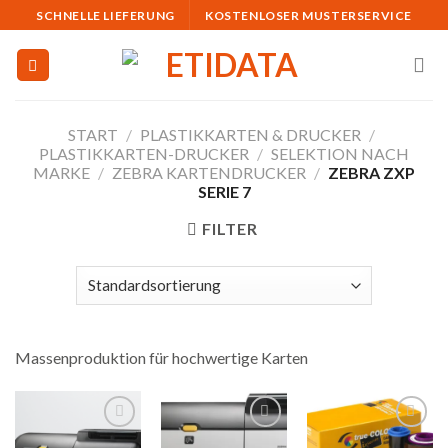
Skip
SCHNELLE LIEFERUNG
KOSTENLOSER MUSTERSERVICE
to
content
START
/
PLASTIKKARTEN & DRUCKER
/
PLASTIKKARTEN-DRUCKER
/
SELEKTION NACH
MARKE
/
ZEBRA KARTENDRUCKER
/
ZEBRA ZXP
SERIE 7
FILTER
Massenproduktion für hochwertige Karten