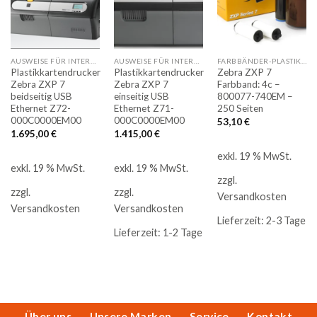
Auf
Auf
Auf
die
die
die
Merkliste
Merkliste
Merkliste
AUSWEISE FÜR INTERNE PRÜFUNGEN
AUSWEISE FÜR INTERNE PRÜFUNGEN
FARBBÄNDER-PLASTIKKARTENDRUCKER
Plastikkartendrucker
Plastikkartendrucker
Zebra ZXP 7
Zebra ZXP 7
Zebra ZXP 7
Farbband: 4c –
beidseitig USB
einseitig USB
800077-740EM –
Ethernet Z72-
Ethernet Z71-
250 Seiten
000C0000EM00
000C0000EM00
53,10
€
1.695,00
€
1.415,00
€
exkl. 19 % MwSt.
exkl. 19 % MwSt.
exkl. 19 % MwSt.
zzgl.
zzgl.
zzgl.
Versandkosten
Versandkosten
Versandkosten
Lieferzeit:
2-3 Tage
Lieferzeit:
1-2 Tage
Über uns
Unsere Marken
Service
Kontakt