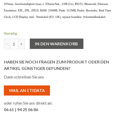
203mm, Geschwindigkeit (max.): 356mm/Sek., USB (2x), RS232, Bluetooth, Ethernet,
Emulation: EPL, ZPL, ZPLII, RAM: 256MB, Flash: 512MB, Peeler, Rewinder, Real Time
Clock, LCD Display, inkl.: Netzkabel (EU, UK), separat bestellen: Schnittstellenkabel
Vorrätig
Zebra ZT410, 12 Punkte/mm (300dpi), Rewinder, RTC, Display, EPL
IN DEN WARENKORB
HABEN SIE NOCH FRAGEN ZUM PRODUKT ODER DEN
ARTIKEL GÜNSTIGER GEFUNDEN?
Dann schreiben Sie uns
MAIL AN ETIDATA
oder rufen Sie uns direkt an:
06 61 | 94 25 06 86