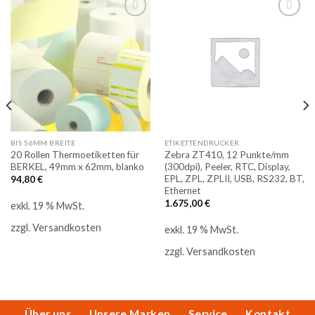
Auf
Auf
die
die
Merkliste
Merkliste
BIS 56MM BREITE
ETIKETTENDRUCKER
20 Rollen Thermoetiketten für
Zebra ZT410, 12 Punkte/mm
BERKEL, 49mm x 62mm, blanko
(300dpi), Peeler, RTC, Display,
EPL, ZPL, ZPLII, USB, RS232, BT,
94,80
€
Ethernet
1.675,00
€
exkl. 19 % MwSt.
zzgl.
Versandkosten
exkl. 19 % MwSt.
zzgl.
Versandkosten
Über uns
Unsere Marken
Service
Kontakt