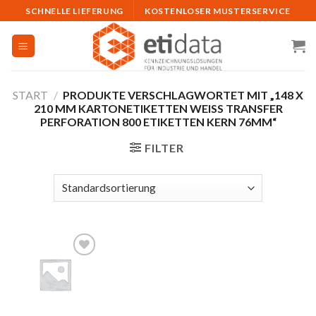
Skip
SCHNELLE LIEFERUNG
KOSTENLOSER MUSTERSERVICE
to
content
START
/
PRODUKTE VERSCHLAGWORTET MIT „148 X
210 MM KARTONETIKETTEN WEISS TRANSFER
PERFORATION 800 ETIKETTEN KERN 76MM“
FILTER
Auf
die
Merkliste