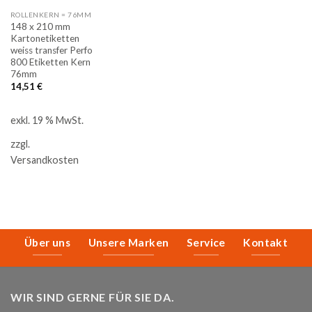
ROLLENKERN = 76MM
148 x 210 mm
Kartonetiketten
weiss transfer Perfo
800 Etiketten Kern
76mm
14,51
€
exkl. 19 % MwSt.
zzgl.
Versandkosten
Über uns
Unsere Marken
Service
Kontakt
WIR SIND GERNE FÜR SIE DA.