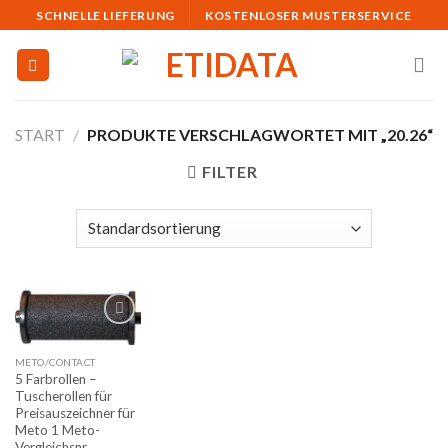
Skip
SCHNELLE LIEFERUNG
KOSTENLOSER MUSTERSERVICE
to
content
START
/
PRODUKTE VERSCHLAGWORTET MIT „20.26“
FILTER
Auf
METO/CONTACT
die
5 Farbrollen –
Merkliste
Tuscherollen für
Preisauszeichner für
Meto 1 Meto-
Vergleichsnr.