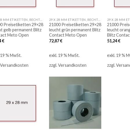
29 X 28 MM ETIKETTEN, RECHTECK
29 X 28 MM ETIKETTEN, RECHTECK
0 Preisetiketten 29×28
21000 Preisetiketten 29×28
21000 Preis
ht gelb permanent Blitz
leucht grün permanent Blitz
leucht oran
act Meto Open
Contact Meto Open
Blitz Conta
4
€
72,87
€
51,24
€
. 19 % MwSt.
exkl. 19 % MwSt.
exkl. 19 % M
Versandkosten
zzgl.
Versandkosten
zzgl.
Versan
Auf
Auf
die
die
Merkliste
Merkliste