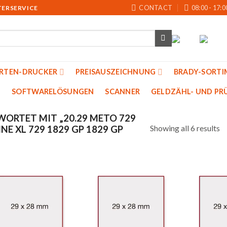
CONTACT
08:00 - 17:0
TERSERVICE
ARTEN-DRUCKER
PREISAUSZEICHNUNG
BRADY-SORTI
SOFTWARELÖSUNGEN
SCANNER
GELDZÄHL- UND PRU
ORTET MIT „20.29 METO 729
Showing all 6 results
NE XL 729 1829 GP 1829 GP
Auf
Auf
die
die
Merkliste
Merkliste