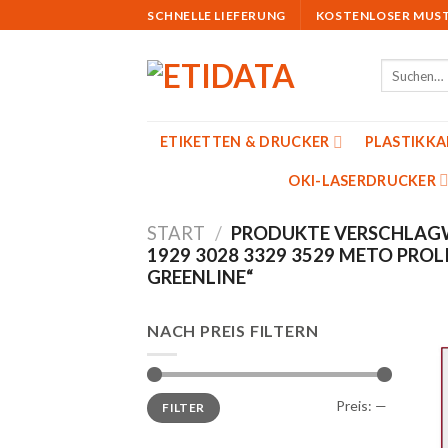
Skip
SCHNELLE LIEFERUNG
KOSTENLOSER MUS
to
content
Suchen
nach:
ETIKETTEN & DRUCKER
PLASTIKK
OKI-LASERDRUCKER
START
/
PRODUKTE VERSCHLAGW
1929 3028 3329 3529 METO PROLI
GREENLINE“
NACH PREIS FILTERN
Min.
Max.
Preis:
—
FILTER
Preis
Preis