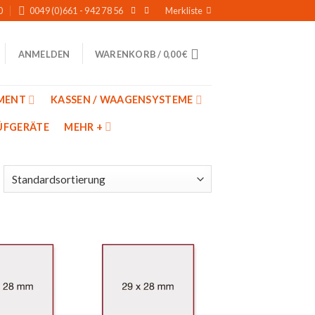
0
0049 (0)661 - 942 78 56
Merkliste
WARENKORB /
0,00
€
ANMELDEN
MENT
KASSEN / WAAGENSYSTEME
̈FGERÄTE
MEHR +
Auf
Auf
die
die
Merkliste
Merkliste