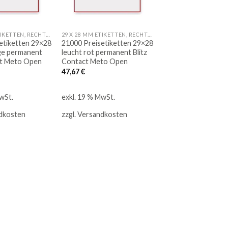
29 X 28 MM ETIKETTEN, RECHTECK
29 X 28 MM ETIKETTEN, RECHTECK
etiketten 29×28
21000 Preisetiketten 29×28
ge permanent
leucht rot permanent Blitz
ct Meto Open
Contact Meto Open
47,67
€
wSt.
exkl. 19 % MwSt.
dkosten
zzgl.
Versandkosten