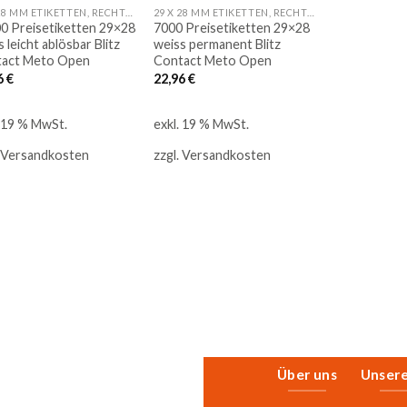
29 X 28 MM ETIKETTEN, RECHTECK
29 X 28 MM ETIKETTEN, RECHTECK
0 Preisetiketten 29×28
7000 Preisetiketten 29×28
 leicht ablösbar Blitz
weiss permanent Blitz
act Meto Open
Contact Meto Open
6
€
22,96
€
. 19 % MwSt.
exkl. 19 % MwSt.
Versandkosten
zzgl.
Versandkosten
Über uns
Unser