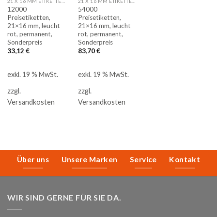
21 X 16 MM ETIKETTEN, RECHTECK
21 X 16 MM ETIKETTEN, RECHTECK
12000
54000
Preisetiketten,
Preisetiketten,
21×16 mm, leucht
21×16 mm, leucht
rot, permanent,
rot, permanent,
Sonderpreis
Sonderpreis
33,12
€
83,70
€
exkl. 19 % MwSt.
exkl. 19 % MwSt.
zzgl.
zzgl.
Versandkosten
Versandkosten
Über uns
Unsere Marken
Service
Kontakt
WIR SIND GERNE FÜR SIE DA.