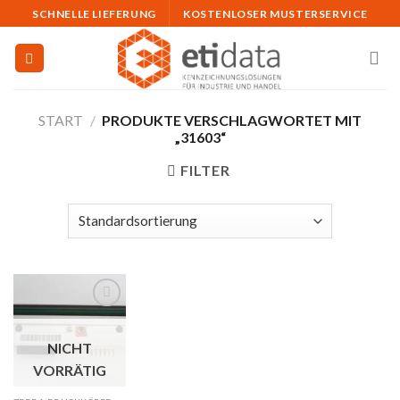
Skip
SCHNELLE LIEFERUNG
KOSTENLOSER MUSTERSERVICE
to
content
START
/
PRODUKTE VERSCHLAGWORTET MIT
„31603“
FILTER
Auf
NICHT
die
Merkliste
VORRÄTIG