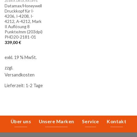
ZEBRA DRUCKKÖPFE
Datamax/Honeywell
Druckkopf für I-
4206, I-4208, I-
4212, A-4212, Mark
II Auflösung 8
Punkte/mm (203dpi)
PHD20-2181-01
339,00
€
exkl. 19 % MwSt.
zzgl.
Versandkosten
Lieferzeit:
1-2 Tage
Über uns
Unsere Marken
Service
Kontakt