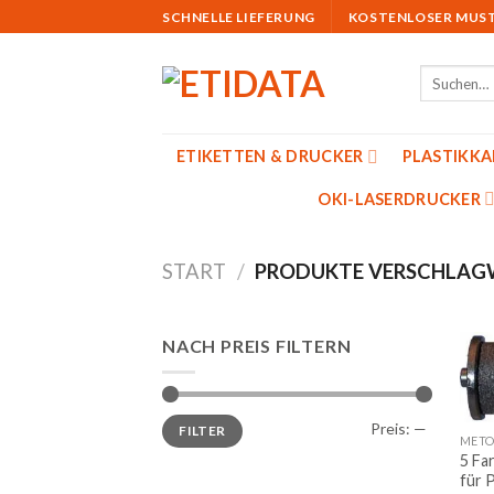
Skip
SCHNELLE LIEFERUNG
KOSTENLOSER MUS
to
content
Suchen
nach:
ETIKETTEN & DRUCKER
PLASTIKK
OKI-LASERDRUCKER
START
/
PRODUKTE VERSCHLAGW
NACH PREIS FILTERN
Min.
Max.
Preis:
—
FILTER
Preis
Preis
METO
5 Fa
für 