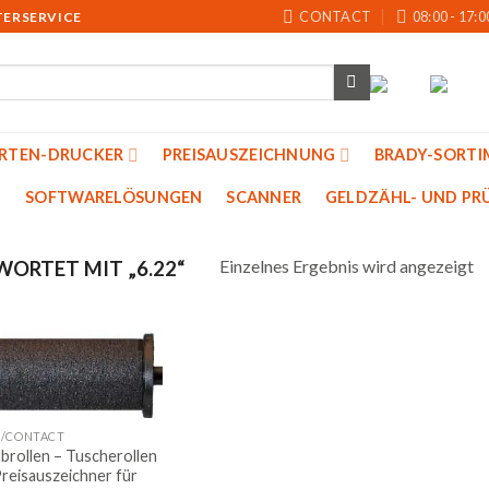
CONTACT
08:00 - 17:0
TERSERVICE
ARTEN-DRUCKER
PREISAUSZEICHNUNG
BRADY-SORTI
SOFTWARELÖSUNGEN
SCANNER
GELDZÄHL- UND PRU
Einzelnes Ergebnis wird angezeigt
ORTET MIT „6.22“
Auf
die
/CONTACT
Merkliste
rbrollen – Tuscherollen
Preisauszeichner für