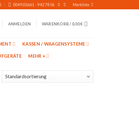
0
0049 (0)661 - 942 78 56
Merkliste
WARENKORB /
0,00
€
ANMELDEN
MENT
KASSEN / WAAGENSYSTEME
̈FGERÄTE
MEHR +