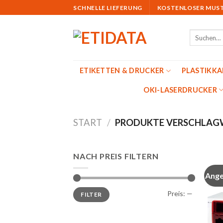
Skip
SCHNELLE LIEFERUNG
KOSTENLOSER MUS
to
content
Suchen
nach:
ETIKETTEN & DRUCKER
PLASTIKK
OKI-LASERDRUCKER
START
/
PRODUKTE VERSCHLAGW
NACH PREIS FILTERN
Ange
Min.
Max.
Preis:
—
FILTER
Preis
Preis