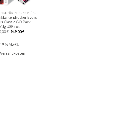
AUSWEISE FÜR INTERNE PRÜFUNGEN
tikkartendrucker Evolis
us Classic GO Pack
eitig USB rot
Ursprünglicher
Aktueller
0,00
€
949,00
€
Preis
Preis
war:
ist:
1.140,00 €
949,00 €.
. 19 % MwSt.
Versandkosten