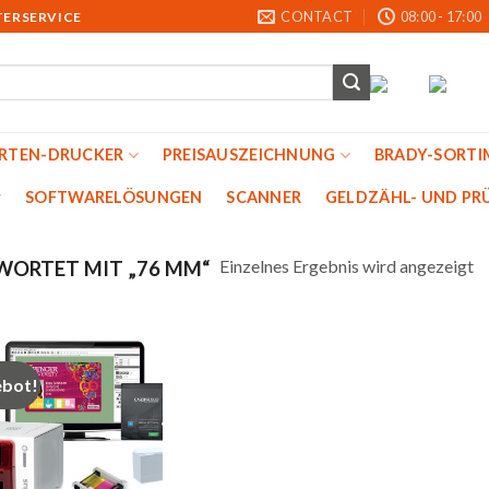
CONTACT
08:00 - 17:00
TERSERVICE
ARTEN-DRUCKER
PREISAUSZEICHNUNG
BRADY-SORTI
SOFTWARELÖSUNGEN
SCANNER
GELDZÄHL- UND PRU
Einzelnes Ergebnis wird angezeigt
ORTET MIT „76 MM“
bot!
Auf
die
Merkliste