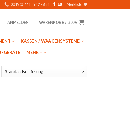
0049 (0)661 - 942 78 56
Merkliste
WARENKORB /
0,00
€
ANMELDEN
MENT
KASSEN / WAAGENSYSTEME
̈FGERÄTE
MEHR +