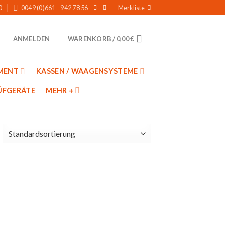
0
0049 (0)661 - 942 78 56
Merkliste
WARENKORB /
0,00
€
ANMELDEN
MENT
KASSEN / WAAGENSYSTEME
̈FGERÄTE
MEHR +