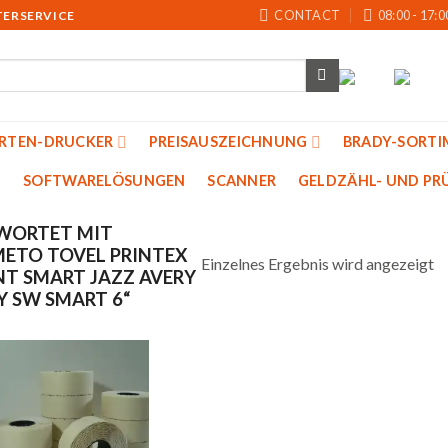
CONTACT
08:00 - 17:0
TERSERVICE
ARTEN-DRUCKER
PREISAUSZEICHNUNG
BRADY-SORTI
SOFTWARELÖSUNGEN
SCANNER
GELDZÄHL- UND PRU
WORTET MIT
METO TOVEL PRINTEX
Einzelnes Ergebnis wird angezeigt
NT SMART JAZZ AVERY
Y SW SMART 6“
Auf
die
Merkliste