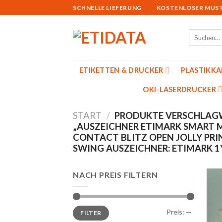
Skip
SCHNELLE LIEFERUNG
KOSTENLOSER MUS
to
content
Suchen
nach:
ETIKETTEN & DRUCKER
PLASTIKK
OKI-LASERDRUCKER
START
/
PRODUKTE VERSCHLAG
„AUSZEICHNER ETIMARK SMART 
CONTACT BLITZ OPEN JOLLY PRI
SWING AUSZEICHNER: ETIMARK 1
NACH PREIS FILTERN
Min.
Max.
Preis:
—
FILTER
Preis
Preis