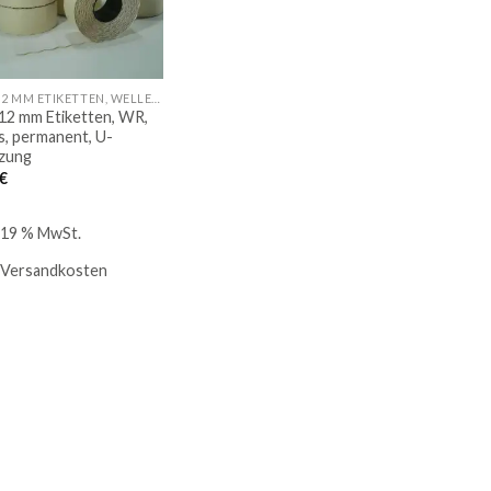
26 X 12 MM ETIKETTEN, WELLENRAND
 12 mm Etiketten, WR,
s, permanent, U-
zung
€
. 19 % MwSt.
Versandkosten