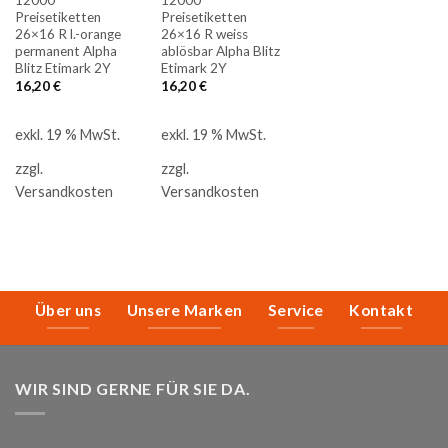
Preisetiketten
Preisetiketten
26×16 R l.-orange
26×16 R weiss
permanent Alpha
ablösbar Alpha Blitz
Blitz Etimark 2Y
Etimark 2Y
16,20
€
16,20
€
exkl. 19 % MwSt.
exkl. 19 % MwSt.
zzgl.
zzgl.
Versandkosten
Versandkosten
Über uns
Unsere Marken
Service
Kontakt
WIR SIND GERNE FÜR SIE DA.