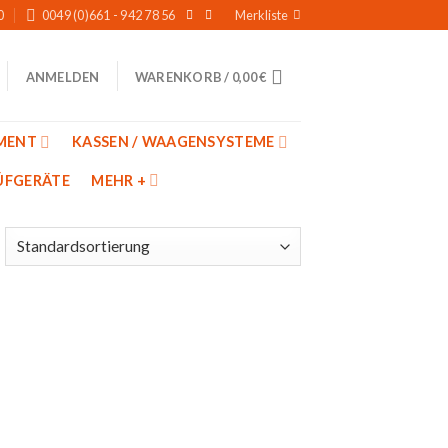
0
0049 (0)661 - 942 78 56
Merkliste
WARENKORB /
0,00
€
ANMELDEN
MENT
KASSEN / WAAGENSYSTEME
̈FGERÄTE
MEHR +