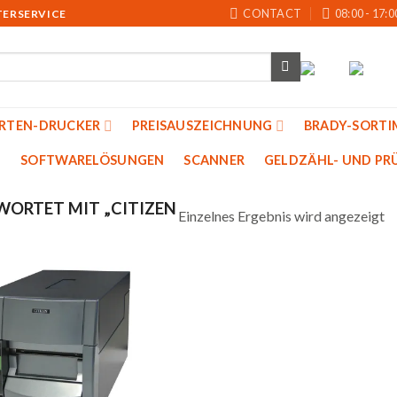
CONTACT
08:00 - 17:0
TERSERVICE
ARTEN-DRUCKER
PREISAUSZEICHNUNG
BRADY-SORTI
SOFTWARELÖSUNGEN
SCANNER
GELDZÄHL- UND PRU
ORTET MIT „CITIZEN
Einzelnes Ergebnis wird angezeigt
Auf
die
Merkliste