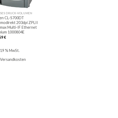
SES DRUCK-VOLUMEN
zen CL-S700DT
modirekt 203dpi ZPLII
max Multi-IF Ethernet
ium 1000804E
59
€
. 19 % MwSt.
Versandkosten