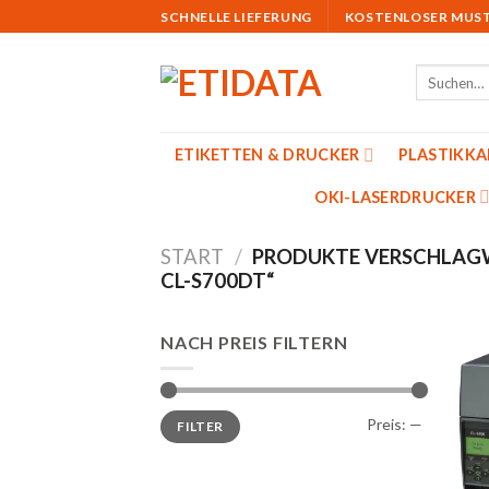
Skip
SCHNELLE LIEFERUNG
KOSTENLOSER MUS
to
content
Suchen
nach:
ETIKETTEN & DRUCKER
PLASTIKK
OKI-LASERDRUCKER
START
/
PRODUKTE VERSCHLAGW
CL-S700DT“
NACH PREIS FILTERN
Min.
Max.
Preis:
—
FILTER
Preis
Preis