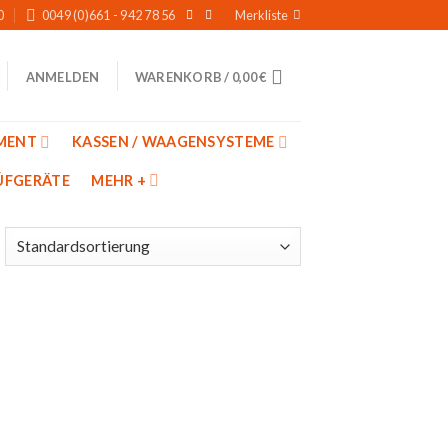
0
0049 (0)661 - 942 78 56
Merkliste
WARENKORB /
0,00
€
ANMELDEN
MENT
KASSEN / WAAGENSYSTEME
̈FGERÄTE
MEHR +