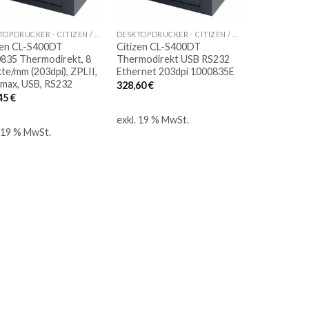
DESKTOPDRUCKER - CITIZEN / HONEYWELL / METAPACE / ZEBRA
DESKTOPDRUCKER - CITIZEN / HONEYWELL / METAPACE / ZEBRA
zen CL-S400DT
Citizen CL-S400DT
835 Thermodirekt, 8
Thermodirekt USB RS232
te/mm (203dpi), ZPLII,
Ethernet 203dpi 1000835E
max, USB, RS232
328,60
€
45
€
exkl. 19 % MwSt.
. 19 % MwSt.