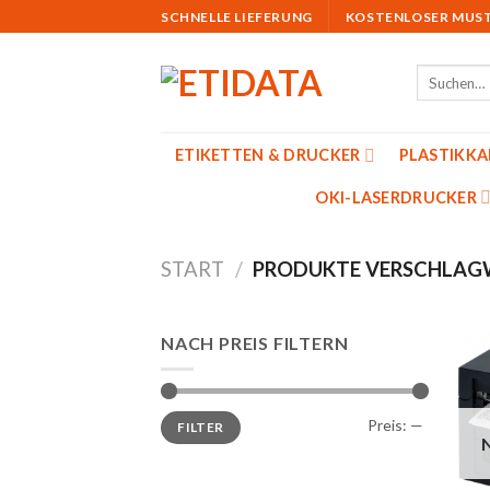
Skip
SCHNELLE LIEFERUNG
KOSTENLOSER MUS
to
content
Suchen
nach:
ETIKETTEN & DRUCKER
PLASTIKK
OKI-LASERDRUCKER
START
/
PRODUKTE VERSCHLAGW
NACH PREIS FILTERN
Min.
Max.
Preis:
—
FILTER
Preis
Preis