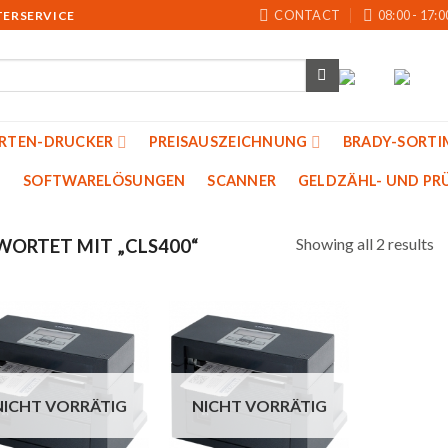
CONTACT
08:00 - 17:0
TERSERVICE
ARTEN-DRUCKER
PREISAUSZEICHNUNG
BRADY-SORTI
SOFTWARELÖSUNGEN
SCANNER
GELDZÄHL- UND PRU
Showing all 2 results
ORTET MIT „CLS400“
Auf
Auf
die
die
NICHT VORRÄTIG
NICHT VORRÄTIG
Merkliste
Merkliste