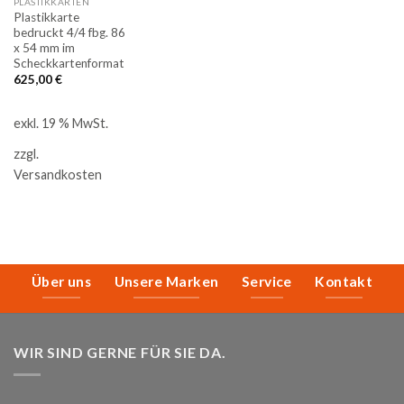
PLASTIKKARTEN
Plastikkarte
bedruckt 4/4 fbg. 86
x 54 mm im
Scheckkartenformat
625,00
€
exkl. 19 % MwSt.
zzgl.
Versandkosten
Über uns
Unsere Marken
Service
Kontakt
WIR SIND GERNE FÜR SIE DA.