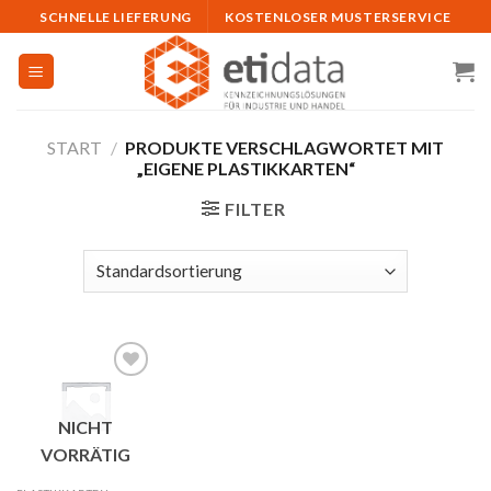
Skip
SCHNELLE LIEFERUNG
KOSTENLOSER MUSTERSERVICE
to
content
START
/
PRODUKTE VERSCHLAGWORTET MIT
„EIGENE PLASTIKKARTEN“
FILTER
Auf
NICHT
die
Merkliste
VORRÄTIG