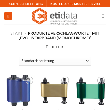
Skip
SCHNELLE LIEFERUNG
KOSTENLOSER MUSTERSERVICE
to
content
START
/
PRODUKTE VERSCHLAGWORTET MIT
„EVOLIS FARBBAND (MONOCHROME)“
FILTER
Auf
Auf
Auf
die
die
die
Merkliste
Merkliste
Merkliste