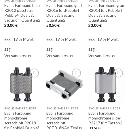
EVOLIS FARBBÄNDER
EVOLIS FARBBÄNDER
EVOLIS FARBBÄNDER
Evolis Farbband blau
Evolis Farbband gold
Evolis Farbband grün
R2012 passt für:
R2016 für:Pebble4
R2014 für: Pebble4
Pebble4, Dualys3,
Dualys3 Securion
Dualys3 Securion
Securion, Quantum2
Quantum2
Quantum2
23,00
€
50,50
€
23,00
€
exkl. 19 % MwSt.
exkl. 19 % MwSt.
exkl. 19 % MwSt.
zzgl.
zzgl.
zzgl.
Versandkosten
Versandkosten
Versandkosten
Auf
Auf
Auf
die
die
die
Merkliste
Merkliste
Merkliste
EVOLIS FARBBÄNDER
EVOLIS FARBBÄNDER
EVOLIS FARBBÄNDER
Evolis Farbband
Evolis Farbband
Evolis Farbband
monochrome
monochrome
monochrome silber
scratch-off R2018
scratch-off
R2217 für: Tattoo2
für Pebble4 Dualys3
RCT018NAA Zenius
33,50
€