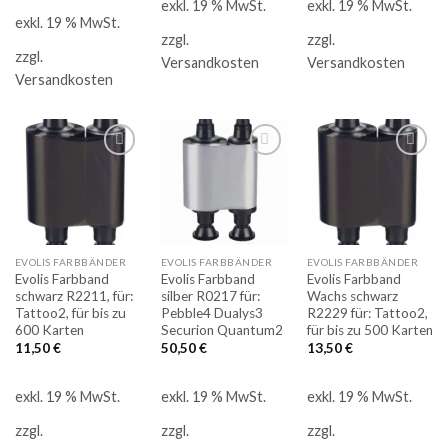
exkl. 19 % MwSt.
exkl. 19 % MwSt.
exkl. 19 % MwSt.
zzgl.
zzgl.
zzgl.
Versandkosten
Versandkosten
Versandkosten
Auf
Auf
Auf
die
die
die
Merkliste
Merkliste
Merkliste
EVOLIS FARBBÄNDER
EVOLIS FARBBÄNDER
EVOLIS FARBBÄNDER
Evolis Farbband
Evolis Farbband
Evolis Farbband
schwarz R2211, für:
silber R0217 für:
Wachs schwarz
Tattoo2, für bis zu
Pebble4 Dualys3
R2229 für: Tattoo2,
600 Karten
Securion Quantum2
für bis zu 500 Karten
11,50
€
50,50
€
13,50
€
exkl. 19 % MwSt.
exkl. 19 % MwSt.
exkl. 19 % MwSt.
zzgl.
zzgl.
zzgl.