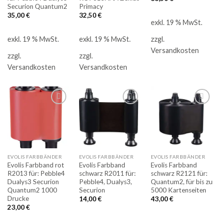
Securion Quantum2
Primacy
35,00
€
32,50
€
exkl. 19 % MwSt.
exkl. 19 % MwSt.
exkl. 19 % MwSt.
zzgl.
Versandkosten
zzgl.
zzgl.
Versandkosten
Versandkosten
Auf
Auf
Auf
die
die
die
Merkliste
Merkliste
Merkliste
EVOLIS FARBBÄNDER
EVOLIS FARBBÄNDER
EVOLIS FARBBÄNDER
Evolis Farbband rot
Evolis Farbband
Evolis Farbband
R2013 für: Pebble4
schwarz R2011 für:
schwarz R2121 für:
Dualys3 Securion
Pebble4, Dualys3,
Quantum2, für bis zu
Quantum2 1000
Securion
5000 Kartenseiten
Drucke
14,00
€
43,00
€
23,00
€