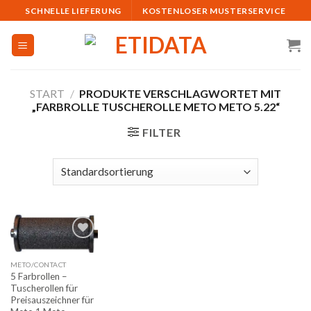
Skip
SCHNELLE LIEFERUNG
KOSTENLOSER MUSTERSERVICE
to
content
START
/
PRODUKTE VERSCHLAGWORTET MIT
„FARBROLLE TUSCHEROLLE METO METO 5.22“
FILTER
Auf
METO/CONTACT
die
5 Farbrollen –
Merkliste
Tuscherollen für
Preisauszeichner für