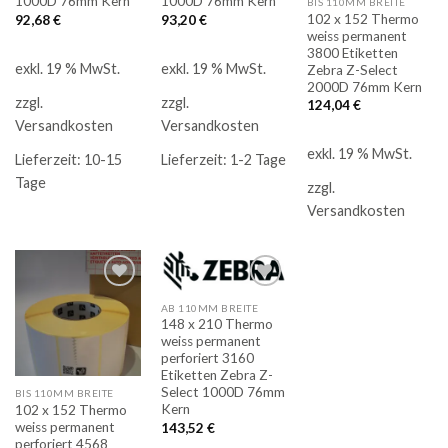
1000D 76mm Kern
1000D 76mm Kern
BIS 110MM BREITE
102 x 152 Thermo
92,68
€
93,20
€
weiss permanent
3800 Etiketten
exkl. 19 % MwSt.
exkl. 19 % MwSt.
Zebra Z-Select
2000D 76mm Kern
zzgl.
zzgl.
124,04
€
Versandkosten
Versandkosten
exkl. 19 % MwSt.
Lieferzeit:
10-15
Lieferzeit:
1-2 Tage
Tage
zzgl.
Versandkosten
AB 110MM BREITE
Auf
Auf
148 x 210 Thermo
die
die
weiss permanent
Merkliste
Merkliste
perforiert 3160
Etiketten Zebra Z-
Select 1000D 76mm
BIS 110MM BREITE
Kern
102 x 152 Thermo
weiss permanent
143,52
€
perforiert 4568