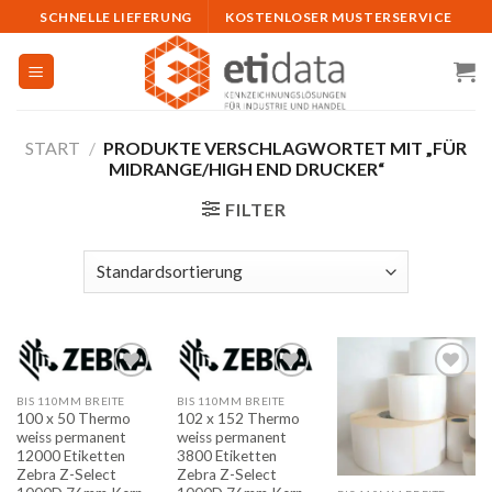
Skip
SCHNELLE LIEFERUNG
KOSTENLOSER MUSTERSERVICE
to
content
START
/
PRODUKTE VERSCHLAGWORTET MIT „FÜR
MIDRANGE/HIGH END DRUCKER“
FILTER
BIS 110MM BREITE
BIS 110MM BREITE
Auf
Auf
Auf
100 x 50 Thermo
102 x 152 Thermo
die
die
die
weiss permanent
weiss permanent
Merkliste
Merkliste
Merkliste
12000 Etiketten
3800 Etiketten
Zebra Z-Select
Zebra Z-Select