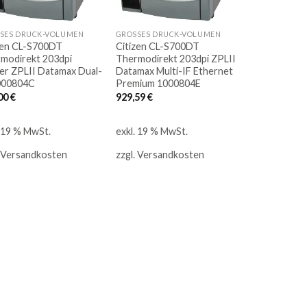
SES DRUCK-VOLUMEN
GROSSES DRUCK-VOLUMEN
zen CL-S700DT
Citizen CL-S700DT
modirekt 203dpi
Thermodirekt 203dpi ZPLII
er ZPLII Datamax Dual-
Datamax Multi-IF Ethernet
000804C
Premium 1000804E
00
€
929,59
€
. 19 % MwSt.
exkl. 19 % MwSt.
Versandkosten
zzgl.
Versandkosten