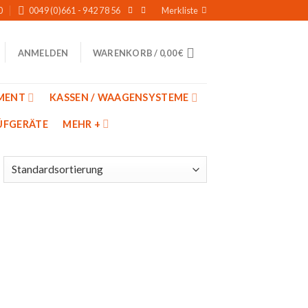
0
0049 (0)661 - 942 78 56
Merkliste
WARENKORB /
0,00
€
ANMELDEN
MENT
KASSEN / WAAGENSYSTEME
̈FGERÄTE
MEHR +