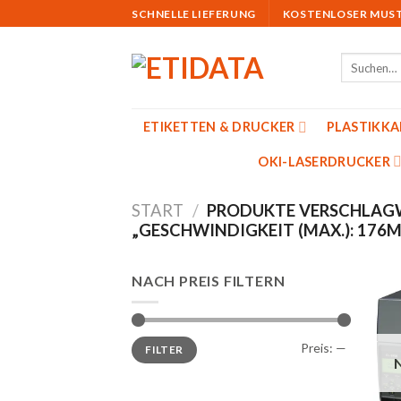
Skip
SCHNELLE LIEFERUNG
KOSTENLOSER MUS
to
content
Suchen
nach:
ETIKETTEN & DRUCKER
PLASTIKK
OKI-LASERDRUCKER
START
/
PRODUKTE VERSCHLAG
„GESCHWINDIGKEIT (MAX.): 176M
NACH PREIS FILTERN
Min.
Max.
Preis:
—
FILTER
Preis
Preis