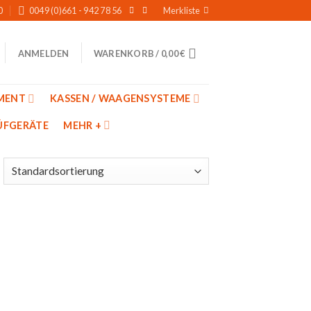
0
0049 (0)661 - 942 78 56
Merkliste
WARENKORB /
0,00
€
ANMELDEN
MENT
KASSEN / WAAGENSYSTEME
̈FGERÄTE
MEHR +