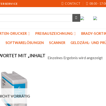
CONTACT
08:00 - 17:0
TERSERVICE
ARTEN-DRUCKER
PREISAUSZEICHNUNG
BRADY-SORTI
SOFTWARELÖSUNGEN
SCANNER
GELDZÄHL- UND PRU
ORTET MIT „INHALT
Einzelnes Ergebnis wird angezeigt
Auf
die
NICHT VORRÄTIG
Merkliste