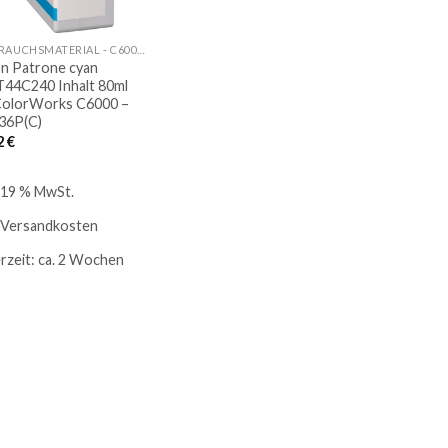
VERBRAUCHSMATERIAL - C6000/C6500
n Patrone cyan
44C240 Inhalt 80ml
ColorWorks C6000 –
36P(C)
2
€
. 19 % MwSt.
Versandkosten
erzeit:
ca. 2 Wochen