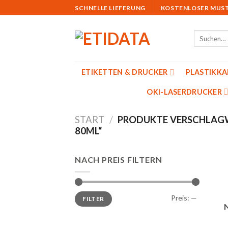
Skip
SCHNELLE LIEFERUNG
KOSTENLOSER MUS
to
content
Suchen
nach:
ETIKETTEN & DRUCKER
PLASTIKK
OKI-LASERDRUCKER
START
/
PRODUKTE VERSCHLAGW
80ML“
NACH PREIS FILTERN
Min.
Max.
Preis:
—
FILTER
Preis
Preis