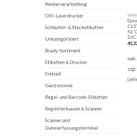
Weiterverarbeitung
OKI-Laserdrucker
Epso
C13T
Schlaufen- & Stecketiketten
für 
SJIC
Unkategorisiert
45,3
Brady-Sortiment
exkl
Etiketten & Drucker
zzgl.
Freizeit
Lief
Gastronomie
Regal- und Barcode-Etiketten
Registrierkassen & Scanner
Scanner und
Datenerfassungsterminal