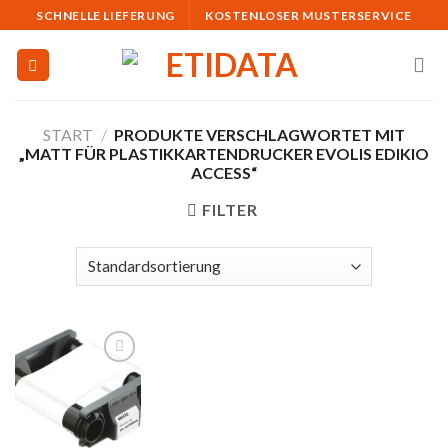
Skip
SCHNELLE LIEFERUNG
KOSTENLOSER MUSTERSERVICE
to
content
START
/
PRODUKTE VERSCHLAGWORTET MIT
„MATT FÜR PLASTIKKARTENDRUCKER EVOLIS EDIKIO
ACCESS“
FILTER
Auf
die
Merkliste