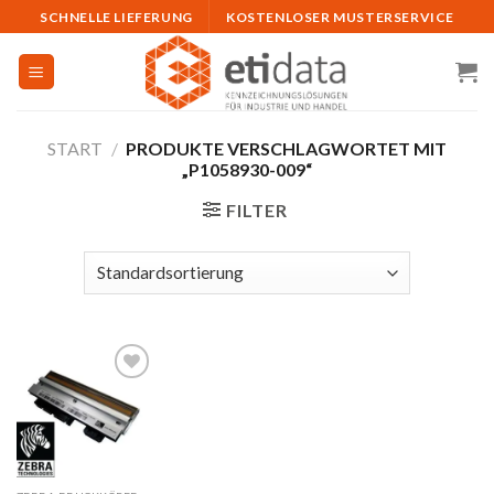
Skip
SCHNELLE LIEFERUNG
KOSTENLOSER MUSTERSERVICE
to
content
START
/
PRODUKTE VERSCHLAGWORTET MIT
„P1058930-009“
FILTER
Auf
die
Merkliste