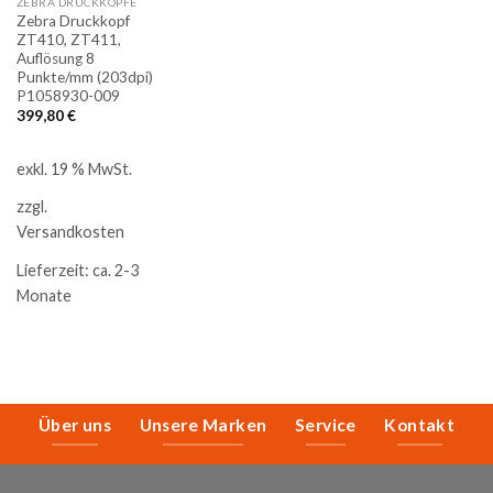
ZEBRA DRUCKKÖPFE
Zebra Druckkopf
ZT410, ZT411,
Auflösung 8
Punkte/mm (203dpi)
P1058930-009
399,80
€
exkl. 19 % MwSt.
zzgl.
Versandkosten
Lieferzeit:
ca. 2-3
Monate
Über uns
Unsere Marken
Service
Kontakt