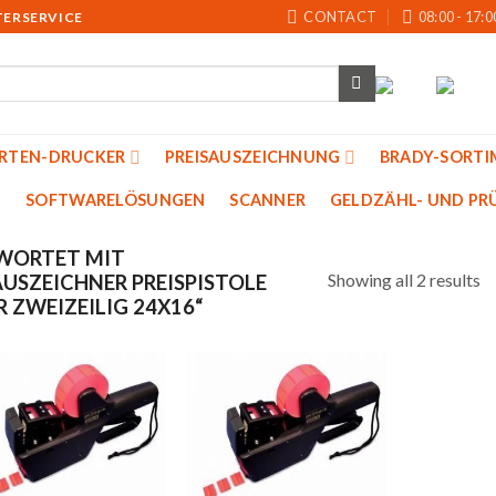
CONTACT
08:00 - 17:0
TERSERVICE
ARTEN-DRUCKER
PREISAUSZEICHNUNG
BRADY-SORTI
SOFTWARELÖSUNGEN
SCANNER
GELDZÄHL- UND PRU
WORTET MIT
Showing all 2 results
USZEICHNER PREISPISTOLE
 ZWEIZEILIG 24X16“
Auf
Auf
die
die
Merkliste
Merkliste