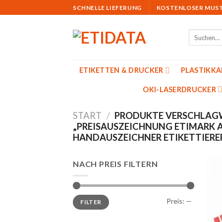
Skip
SCHNELLE LIEFERUNG
KOSTENLOSER MUS
to
content
Suchen
nach:
ETIKETTEN & DRUCKER
PLASTIKK
OKI-LASERDRUCKER
START
/
PRODUKTE VERSCHLAG
„PREISAUSZEICHNUNG ETIMARK A
HANDAUSZEICHNER ETIKETTIERER
NACH PREIS FILTERN
Min.
Max.
Preis:
—
FILTER
Preis
Preis