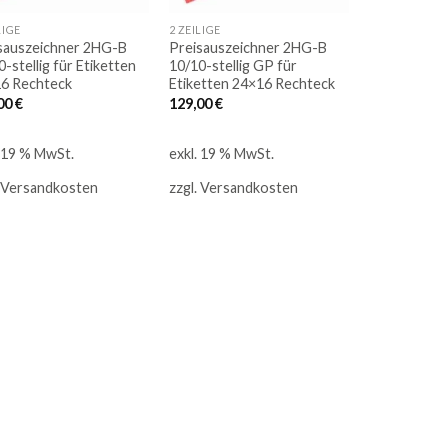
LIGE
2 ZEILIGE
sauszeichner 2HG-B
Preisauszeichner 2HG-B
-stellig für Etiketten
10/10-stellig GP für
6 Rechteck
Etiketten 24×16 Rechteck
00
€
129,00
€
. 19 % MwSt.
exkl. 19 % MwSt.
Versandkosten
zzgl.
Versandkosten