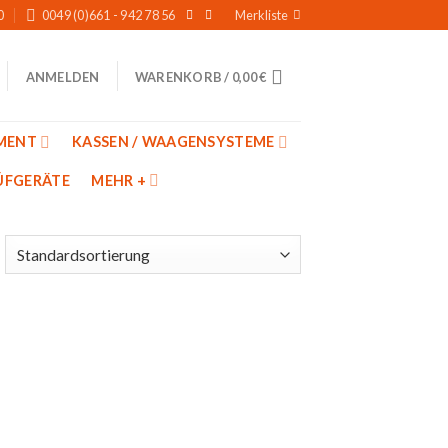
0
0049 (0)661 - 942 78 56
Merkliste
WARENKORB /
0,00
€
ANMELDEN
MENT
KASSEN / WAAGENSYSTEME
̈FGERÄTE
MEHR +