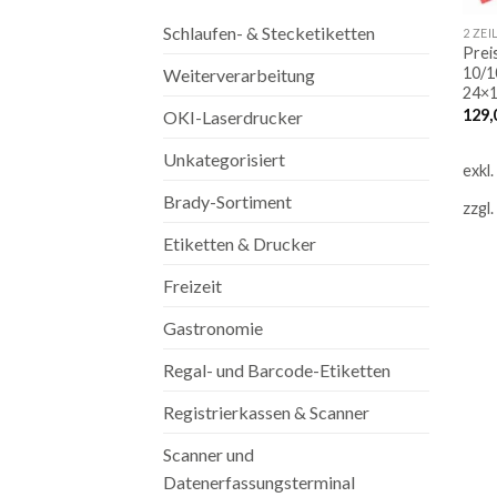
Schlaufen- & Stecketiketten
2 ZEI
Prei
10/10
Weiterverarbeitung
24×1
129,
OKI-Laserdrucker
Unkategorisiert
exkl
Brady-Sortiment
zzgl.
Etiketten & Drucker
Freizeit
Gastronomie
Regal- und Barcode-Etiketten
Registrierkassen & Scanner
Scanner und
Datenerfassungsterminal