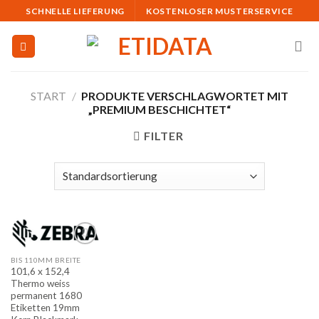
Skip
SCHNELLE LIEFERUNG
KOSTENLOSER MUSTERSERVICE
to
content
START
/
PRODUKTE VERSCHLAGWORTET MIT
„PREMIUM BESCHICHTET“
FILTER
BIS 110MM BREITE
Auf
101,6 x 152,4
die
Thermo weiss
Merkliste
permanent 1680
Etiketten 19mm